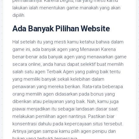
permainannya. Karena begitu, hal yang mesti kamu
lakukan ialah menentukan game manakah yang akan
dipilih.
Ada Banyak Pilihan Website
Hal setelah itu yang mesti kamu ketahui bahwa dalam
game ini, ada banyak agen yang Menawari Karena
benar-benar ada banyak agen yang menawarkan game
secara online, anda harus dapat selektif buat memilih
salah satu agen Terbaik Agen yang paling baik tentu
yang memiliki banyak sekali kelebihan dalam
penawaran yang mereka berikan. Rata-rata beberapa
orang memilih agen didasarkan pada bonus yang
diberikan atau pelayanan yang baik. Nah, kamu juga
piawai menjadikan itu sebagai landasan dasar saat
melakukan pemilihan agen nantinya. Pastikan biar
konsentrasi dahulu pada kepercayaan situs tersebut.
Artinya jangan sampai kamu pilih agen penipu dan
bukan yang terbukti terpercaya.