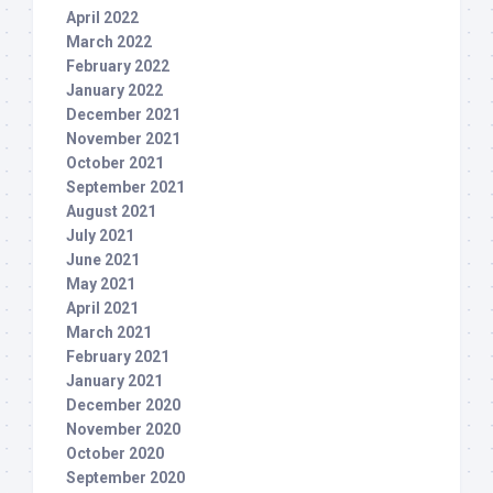
April 2022
March 2022
February 2022
January 2022
December 2021
November 2021
October 2021
September 2021
August 2021
July 2021
June 2021
May 2021
April 2021
March 2021
February 2021
January 2021
December 2020
November 2020
October 2020
September 2020