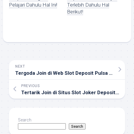
Pelajari Dahulu Hal Ini!
Terlebih Dahulu Hal
Berikut!
NEXT
Tergoda Join di Web Slot Deposit Pulsa 5000 Tanpa Potongan? Pelajari Dahulu Hal Ini!
PREVIOUS
Tertarik Join di Situs Slot Joker Deposit Pulsa Tanpa Potongan? Pelajari Dahulu Hal Ini!
Search
Search