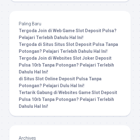
Paling Baru
Tergoda Join di Web Game Slot Deposit Pulsa?
Pelajari Terlebih Dahulu Hal Ini!
Tergoda di Situs Situs Slot Deposit Pulsa Tanpa
Potongan? Pelajari Terlebih Dahulu Hal Ini!
Tergoda Join di Websites Slot Joker Deposit
Pulsa 10rb Tanpa Potongan? Pelajari Terlebih
Dahulu Hal Ini!
di Situs Slot Online Deposit Pulsa Tanpa
Potongan? Pelajari Dulu Hal Ini!
Tertarik Gabung di Websites Game Slot Deposit
Pulsa 10rb Tanpa Potongan? Pelajari Terlebih
Dahulu Hal Ini!
Archives