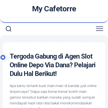
Skip
My Cafetorre
to
content
Tergoda Gabung di Agen Slot
Online Depo Via Dana? Pelajari
Dulu Hal Berikut!
Apa kamu tertarik buat main-main di bandar judi online
terpercaya? Siapa saja benar-benar boleh main
games tersebut bahkan mereka yang sudah sempat
mendapati hasil rata rata bakal merekomendasikan