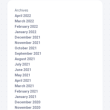
Archives
April 2022
March 2022
February 2022
January 2022
December 2021
November 2021
October 2021
September 2021
August 2021
July 2021
June 2021
May 2021
April 2021
March 2021
February 2021
January 2021
December 2020
November 2020