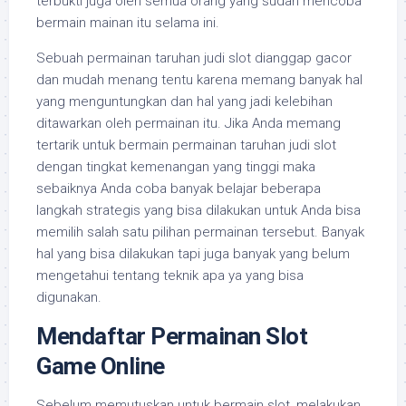
terbukti juga oleh semua orang yang sudah mencoba
bermain mainan itu selama ini.
Sebuah permainan taruhan judi slot dianggap gacor
dan mudah menang tentu karena memang banyak hal
yang menguntungkan dan hal yang jadi kelebihan
ditawarkan oleh permainan itu. Jika Anda memang
tertarik untuk bermain permainan taruhan judi slot
dengan tingkat kemenangan yang tinggi maka
sebaiknya Anda coba banyak belajar beberapa
langkah strategis yang bisa dilakukan untuk Anda bisa
memilih salah satu pilihan permainan tersebut. Banyak
hal yang bisa dilakukan tapi juga banyak yang belum
mengetahui tentang teknik apa ya yang bisa
digunakan.
Mendaftar Permainan Slot
Game Online
Sebelum memutuskan untuk bermain slot, melakukan