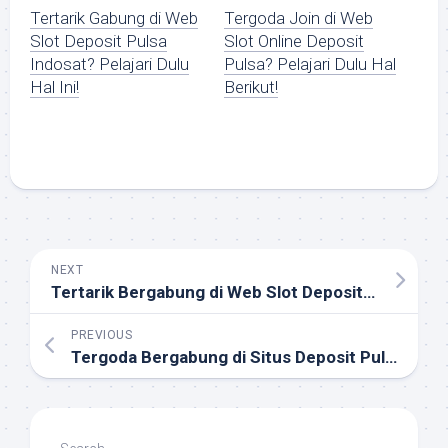
Tertarik Gabung di Web
Tergoda Join di Web
Slot Deposit Pulsa
Slot Online Deposit
Indosat? Pelajari Dulu
Pulsa? Pelajari Dulu Hal
Hal Ini!
Berikut!
NEXT
Tertarik Bergabung di Web Slot Deposit Pulsa Tanpa Potongan? Pelajari Dulu Hal Berikut!
PREVIOUS
Tergoda Bergabung di Situs Deposit Pulsa Slot? Pelajari Terlebih Dahulu Hal Berikut!