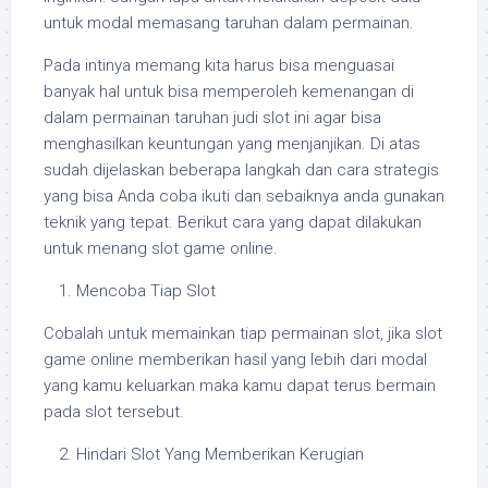
untuk modal memasang taruhan dalam permainan.
Pada intinya memang kita harus bisa menguasai
banyak hal untuk bisa memperoleh kemenangan di
dalam permainan taruhan judi slot ini agar bisa
menghasilkan keuntungan yang menjanjikan. Di atas
sudah dijelaskan beberapa langkah dan cara strategis
yang bisa Anda coba ikuti dan sebaiknya anda gunakan
teknik yang tepat. Berikut cara yang dapat dilakukan
untuk menang slot game online.
Mencoba Tiap Slot
Cobalah untuk memainkan tiap permainan slot, jika slot
game online memberikan hasil yang lebih dari modal
yang kamu keluarkan maka kamu dapat terus bermain
pada slot tersebut.
Hindari Slot Yang Memberikan Kerugian