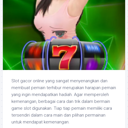
Slot gacor online yang sangat menyenangkan dan
membuat pemain terhibur merupakan harapan pemain
yang ingin mendapatkan hadiah. Agar memperoleh
kemenangan, berbagai cara dan trik dalam bermain
game slot digunakan. Tiap tiap pemain memiliki cara
tersendiri dalam cara main dan pilihan permainan
untuk mendapat kemenangan.