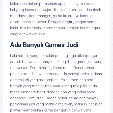
kekalahan dalam permainan apapun itu yakni sesuatu
hal yang biasa dan wajar. Jika kamu bermain dan tidak
mendapati kemenangan, maka itu artinya kamu ada
dalam masalah besar. Dengan begitu, jangan sampai
kamu ikut bermain karena tergiur dengan keuntungan
yang ditawarkan saja.
Ada Banyak Games Judi
Lalu hal lain yang tak kalah penting juga utk dipelajari
adalah bahwa ada banyak sekali pilihan game judi yang
ditawarkan. Dalam hal ini, kamu mesti Benar-benar
paham betul bahwa memang ada banyak sekali pilihan
games judi yang menjanjikan. Kalau memang ada
banyak yang menjanjikan buat sanggup dipilih, anda
mesti mengerti betul dengan apa yang bakal anda
dapatkan Kemudian Karena benar-benar ada banyak
permainan judi yang mahir dimainkan, maka ini haruslah
piawai memberikan kamu pengertin bahwa yang