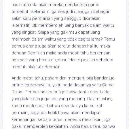
hasil rata-rata akan merekomendasikan game
tersebut. Selama ini games judi dianggap sebagai
salah satu permainan yang sanggup dikatakan
‘alternatif’ utk memperoleh uang banyak dalam waktu
yang singkat. Siapa yang gak mau dapat uang
melimpah dalam waktu yang tidak begitu lama? Tentu
semua orang juga akan tergiur dengan hal itu maka
dengan Demikian maka anda mesti tahu berkenaan
apa saja yang harus diketahui dan dipelajari sebelum
memutuskan utk Bermain.
Anda mesti tahu, paham dan mengerti bila bandar judi
online terpercaya itu yaitu pada dasarnya yaitu Game
Dalam Permainan apapun jenisnya tentu dapat ada
yang kalah dan juga ada yang menang. Dalam hal ini,
kamu mesti sadar bahwa seandainya kamu ikut
bermain judi, anda tidak hanya akan mendapati
kemenangan secara terus menerus melainkan juga
bakal memperoleh kekalahan. Anda harus tahu bahwa