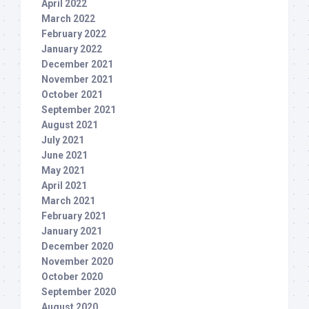
April 2022
March 2022
February 2022
January 2022
December 2021
November 2021
October 2021
September 2021
August 2021
July 2021
June 2021
May 2021
April 2021
March 2021
February 2021
January 2021
December 2020
November 2020
October 2020
September 2020
August 2020