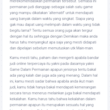
merekomendasikan permainan tersebut. Semasa ini
permainan judi dianggap sebagai salah satu game
yang mampu dikatakan ‘alternatif’ untuk mendapati
uang banyak dalam waktu yang singkat. Siapa yang
gak mau dapat uang melimpah dalam waktu yang tidak
begitu lama? Tentu semua orang juga akan tergiur
dengan hal itu sehingga dengan Demikian maka anda
harus tahu menyangkut apa saja yang mesti didapati
dan dipelajari sebelum memutuskan utk Main-main.
Kamu mesti tahu, paham dan mengerti apabila bandar
judi online terpercaya itu yakni pada dasarnya yakni
Game Dalam Permainan apapun jenisnya tentu bakal
ada yang kalah dan juga ada yang menang. Dalam hal
ini, kamu mesti sadar bahwa apabila anda ikut main
judi, kamu tidak hanya bakal mendapati kemenangan
secara terus menerus melainkan juga bakal mendapati
kekalahan. Kamu harus tahu bahwa kekalahan dalam
permainan apapun itu merupakan sesuatu hal yang