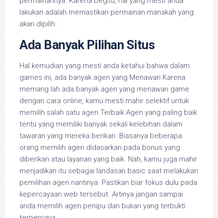
permainannya. Karena begitu, hal yang mesti anda
lakukan adalah memastikan permainan manakah yang
akan dipilih.
Ada Banyak Pilihan Situs
Hal kemudian yang mesti anda ketahui bahwa dalam
games ini, ada banyak agen yang Menawari Karena
memang lah ada banyak agen yang menawari game
dengan cara online, kamu mesti mahir selektif untuk
memilih salah satu agen Terbaik Agen yang paling baik
tentu yang memiliki banyak sekali kelebihan dalam
tawaran yang mereka berikan. Biasanya beberapa
orang memilih agen didasarkan pada bonus yang
diberikan atau layanan yang baik. Nah, kamu juga mahir
menjadikan itu sebagai landasan basic saat melakukan
pemilihan agen nantinya. Pastikan biar fokus dulu pada
kepercayaan web tersebut. Artinya jangan sampai
anda memilih agen penipu dan bukan yang terbukti
terpercaya.