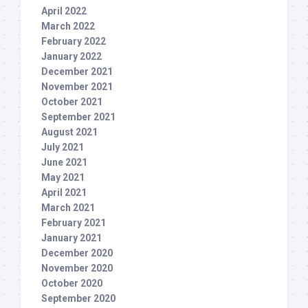
April 2022
March 2022
February 2022
January 2022
December 2021
November 2021
October 2021
September 2021
August 2021
July 2021
June 2021
May 2021
April 2021
March 2021
February 2021
January 2021
December 2020
November 2020
October 2020
September 2020