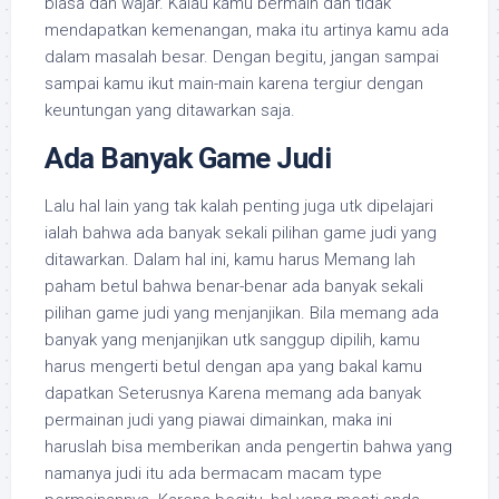
biasa dan wajar. Kalau kamu bermain dan tidak
mendapatkan kemenangan, maka itu artinya kamu ada
dalam masalah besar. Dengan begitu, jangan sampai
sampai kamu ikut main-main karena tergiur dengan
keuntungan yang ditawarkan saja.
Ada Banyak Game Judi
Lalu hal lain yang tak kalah penting juga utk dipelajari
ialah bahwa ada banyak sekali pilihan game judi yang
ditawarkan. Dalam hal ini, kamu harus Memang lah
paham betul bahwa benar-benar ada banyak sekali
pilihan game judi yang menjanjikan. Bila memang ada
banyak yang menjanjikan utk sanggup dipilih, kamu
harus mengerti betul dengan apa yang bakal kamu
dapatkan Seterusnya Karena memang ada banyak
permainan judi yang piawai dimainkan, maka ini
haruslah bisa memberikan anda pengertin bahwa yang
namanya judi itu ada bermacam macam type