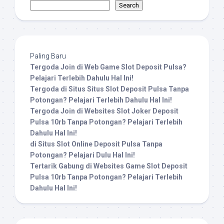
Search
Paling Baru
Tergoda Join di Web Game Slot Deposit Pulsa?
Pelajari Terlebih Dahulu Hal Ini!
Tergoda di Situs Situs Slot Deposit Pulsa Tanpa
Potongan? Pelajari Terlebih Dahulu Hal Ini!
Tergoda Join di Websites Slot Joker Deposit
Pulsa 10rb Tanpa Potongan? Pelajari Terlebih
Dahulu Hal Ini!
di Situs Slot Online Deposit Pulsa Tanpa
Potongan? Pelajari Dulu Hal Ini!
Tertarik Gabung di Websites Game Slot Deposit
Pulsa 10rb Tanpa Potongan? Pelajari Terlebih
Dahulu Hal Ini!