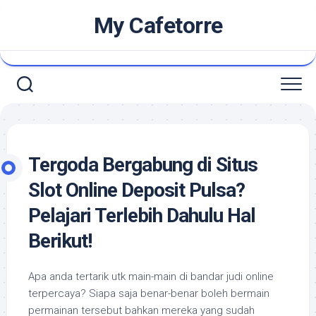
Skip
My Cafetorre
to
content
Tergoda Bergabung di Situs
Slot Online Deposit Pulsa?
Pelajari Terlebih Dahulu Hal
Berikut!
Apa anda tertarik utk main-main di bandar judi online
terpercaya? Siapa saja benar-benar boleh bermain
permainan tersebut bahkan mereka yang sudah