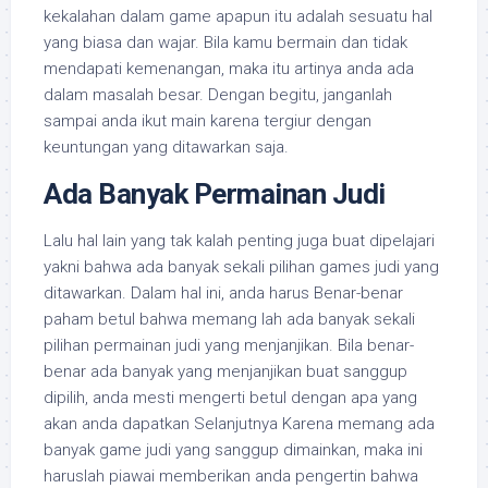
kekalahan dalam game apapun itu adalah sesuatu hal
yang biasa dan wajar. Bila kamu bermain dan tidak
mendapati kemenangan, maka itu artinya anda ada
dalam masalah besar. Dengan begitu, janganlah
sampai anda ikut main karena tergiur dengan
keuntungan yang ditawarkan saja.
Ada Banyak Permainan Judi
Lalu hal lain yang tak kalah penting juga buat dipelajari
yakni bahwa ada banyak sekali pilihan games judi yang
ditawarkan. Dalam hal ini, anda harus Benar-benar
paham betul bahwa memang lah ada banyak sekali
pilihan permainan judi yang menjanjikan. Bila benar-
benar ada banyak yang menjanjikan buat sanggup
dipilih, anda mesti mengerti betul dengan apa yang
akan anda dapatkan Selanjutnya Karena memang ada
banyak game judi yang sanggup dimainkan, maka ini
haruslah piawai memberikan anda pengertin bahwa