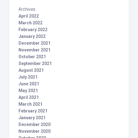
Archives
April 2022
March 2022
February 2022
January 2022
December 2021
November 2021
October 2021
September 2021
August 2021
July 2021
June 2021
May 2021
April 2021
March 2021
February 2021
January 2021
December 2020
November 2020