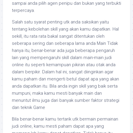
sampai anda pilih agen penipu dan bukan yang terbukti
terpercaya.
Salah satu syarat penting utk anda saksikan yaitu
tentang kebolehan skill yang akan kamu dapatkan. Hal
sekill, itu rata rata bakal sangat ditentukan oleh
seberapa sering dan seberapa lama anda Main Tidak
hanya itu, benar-benar ada juga beberapa pengaruh
lain yang mempengaruhi skill dalam main-main judi
online itu seperti kemampuan pikiran atau otak anda
dalam berpikir. Dalam hal ini, sangat diinginkan agar
kamu paham dan mengerti betul dapat apa yang akan
anda dapatkan itu. Bila anda ingin skill yang baik serta
mumpuni, maka kamu mesti banyak main dan
menuntut ilmu juga dari banyak sumber faktor strategi
dan teknik Game
Bila benar-benar kamu tertarik utk bermain permainan
judi online, kamu mesti paham dapat apa yang