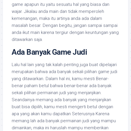
game apapun itu yaitu sesuatu hal yang biasa dan
wajar. Jikalau anda main dan tidak memperoleh
kemenangan, maka itu artinya anda ada dalam
masalah besar. Dengan begitu, jangan sampai sampai
anda ikut main karena tergiur dengan keuntungan yang
ditawarkan saja.
Ada Banyak Game Judi
Lalu hal lain yang tak kalah penting juga buat dipelajari
merupakan bahwa ada banyak sekali pilihan game judi
yang ditawarkan. Dalam hal ini, kamu mesti Benar-
benar paham betul bahwa benar-benar ada banyak
sekali pilihan permainan judi yang menjanjikan.
Seandainya memang ada banyak yang menjanjikan
buat bisa dipilih, kamu mesti mengerti betul dengan
apa yang akan kamu dapatkan Seterusnya Karena
memang lah ada banyak permainan judi yang mampu
dimainkan, maka ini haruslah mampu memberikan