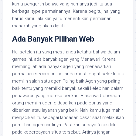
kamu pengertin bahwa yang namanya judi itu ada
berbagai type permainannya. Karena begitu, hal yang
harus kamu lakukan yaitu menentukan permainan
manakah yang akan dipilih.
Ada Banyak Pilihan Web
Hal setelah itu yang mesti anda ketahui bahwa dalam
games ini, ada banyak agen yang Menawari Karena
memang lah ada banyak agen yang menawarkan
permainan secara online, anda mesti dapat selektif utk
memilih salah satu agen Paling baik Agen yang paling
baik tentu yang memiliki banyak sekali kelebihan dalam
penawaran yang mereka berikan. Biasanya beberapa
orang memilih agen didasarkan pada bonus yang
diberikan atau layanan yang baik. Nah, kamu juga mahir
menjadikan itu sebagai landasan dasar saat melakukan
pemilihan agen nantinya. Pastikan supaya fokus lalu
pada kepercayaan situs tersebut. Artinya jangan