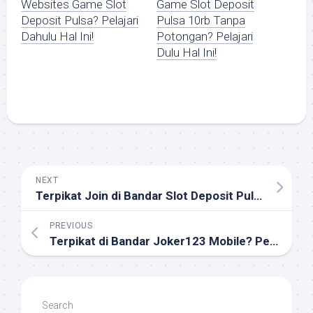
Websites Game Slot
Game Slot Deposit
Deposit Pulsa? Pelajari
Pulsa 10rb Tanpa
Dahulu Hal Ini!
Potongan? Pelajari
Dulu Hal Ini!
NEXT
Terpikat Join di Bandar Slot Deposit Pulsa Indosat? Pelajari Dahulu Hal Ini!
PREVIOUS
Terpikat di Bandar Joker123 Mobile? Pelajari Terlebih Dahulu Hal Berikut!
Search