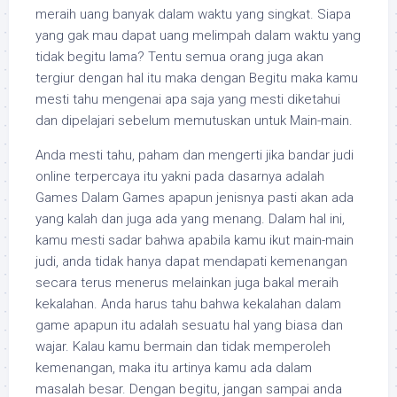
meraih uang banyak dalam waktu yang singkat. Siapa
yang gak mau dapat uang melimpah dalam waktu yang
tidak begitu lama? Tentu semua orang juga akan
tergiur dengan hal itu maka dengan Begitu maka kamu
mesti tahu mengenai apa saja yang mesti diketahui
dan dipelajari sebelum memutuskan untuk Main-main.
Anda mesti tahu, paham dan mengerti jika bandar judi
online terpercaya itu yakni pada dasarnya adalah
Games Dalam Games apapun jenisnya pasti akan ada
yang kalah dan juga ada yang menang. Dalam hal ini,
kamu mesti sadar bahwa apabila kamu ikut main-main
judi, anda tidak hanya dapat mendapati kemenangan
secara terus menerus melainkan juga bakal meraih
kekalahan. Anda harus tahu bahwa kekalahan dalam
game apapun itu adalah sesuatu hal yang biasa dan
wajar. Kalau kamu bermain dan tidak memperoleh
kemenangan, maka itu artinya kamu ada dalam
masalah besar. Dengan begitu, jangan sampai anda