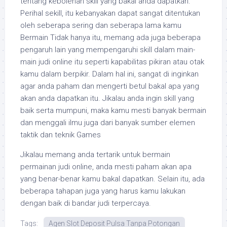
tentang kebolehan skill yang bakal anda dapatkan.
Perihal sekill, itu kebanyakan dapat sangat ditentukan
oleh seberapa sering dan seberapa lama kamu
Bermain Tidak hanya itu, memang ada juga beberapa
pengaruh lain yang mempengaruhi skill dalam main-
main judi online itu seperti kapabilitas pikiran atau otak
kamu dalam berpikir. Dalam hal ini, sangat di inginkan
agar anda paham dan mengerti betul bakal apa yang
akan anda dapatkan itu. Jikalau anda ingin skill yang
baik serta mumpuni, maka kamu mesti banyak bermain
dan menggali ilmu juga dari banyak sumber elemen
taktik dan teknik Games
Jikalau memang anda tertarik untuk bermain
permainan judi online, anda mesti paham akan apa
yang benar-benar kamu bakal dapatkan. Selain itu, ada
beberapa tahapan juga yang harus kamu lakukan
dengan baik di bandar judi terpercaya.
Tags:
Agen Slot Deposit Pulsa Tanpa Potongan