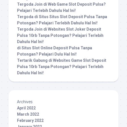
Tergoda Join di Web Game Slot Deposit Pulsa?
Pelajari Terlebih Dahulu Hal Ini!
Tergoda di Situs Situs Slot Deposit Pulsa Tanpa
Potongan? Pelajari Terlebih Dahulu Hal Ini!
Tergoda Join di Websites Slot Joker Deposit
Pulsa 10rb Tanpa Potongan? Pelajari Terlebih
Dahulu Hal Ini!
di Situs Slot Online Deposit Pulsa Tanpa
Potongan? Pelajari Dulu Hal Ini!
Tertarik Gabung di Websites Game Slot Deposit
Pulsa 10rb Tanpa Potongan? Pelajari Terlebih
Dahulu Hal Ini!
Archives
April 2022
March 2022
February 2022
January 2022