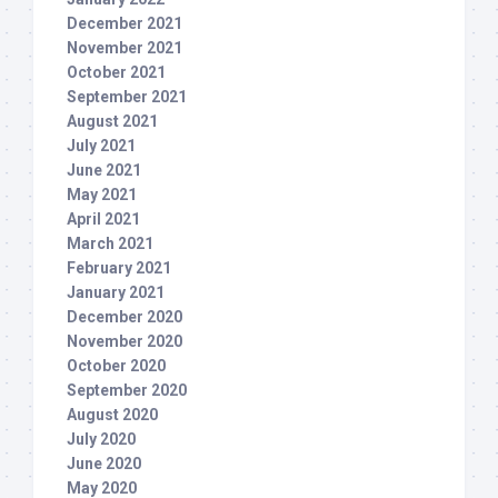
December 2021
November 2021
October 2021
September 2021
August 2021
July 2021
June 2021
May 2021
April 2021
March 2021
February 2021
January 2021
December 2020
November 2020
October 2020
September 2020
August 2020
July 2020
June 2020
May 2020