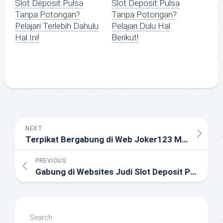
Slot Deposit Pulsa
Slot Deposit Pulsa
Tanpa Potongan?
Tanpa Potongan?
Pelajari Terlebih Dahulu
Pelajari Dulu Hal
Hal Ini!
Berikut!
NEXT
Terpikat Bergabung di Web Joker123 Mobile? Pelajari Terlebih Dahulu Hal Berikut!
PREVIOUS
Gabung di Websites Judi Slot Deposit Pulsa? Pelajari Dulu Hal Berikut!
Search