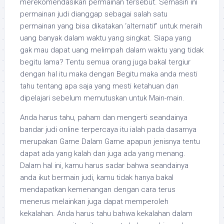
merekomendasikan permainan tersebut. Semasih ini
permainan judi dianggap sebagai salah satu
permainan yang bisa dikatakan ‘alternatif’ untuk meraih
uang banyak dalam waktu yang singkat. Siapa yang
gak mau dapat uang melimpah dalam waktu yang tidak
begitu lama? Tentu semua orang juga bakal tergiur
dengan hal itu maka dengan Begitu maka anda mesti
tahu tentang apa saja yang mesti ketahuan dan
dipelajari sebelum memutuskan untuk Main-main.
Anda harus tahu, paham dan mengerti seandainya
bandar judi online terpercaya itu ialah pada dasarnya
merupakan Game Dalam Game apapun jenisnya tentu
dapat ada yang kalah dan juga ada yang menang.
Dalam hal ini, kamu harus sadar bahwa seandainya
anda ikut bermain judi, kamu tidak hanya bakal
mendapatkan kemenangan dengan cara terus
menerus melainkan juga dapat memperoleh
kekalahan. Anda harus tahu bahwa kekalahan dalam