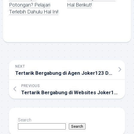
Potongan? Pelajari
Hal Berikut!
Terlebih Dahulu Hal Ini!
NEXT
Tertarik Bergabung di Agen Joker123 Deposit Pulsa Tanpa Potongan? Pelajari Dahulu Hal Ini!
PREVIOUS
Tertarik Bergabung di Websites Joker123 Apk? Pelajari Dulu Hal Berikut!
Search
Search