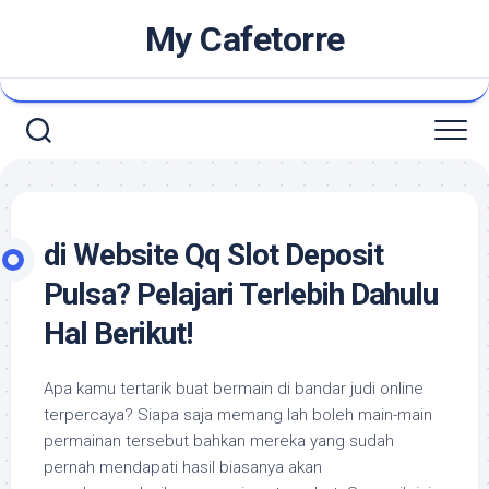
Skip
My Cafetorre
to
content
di Website Qq Slot Deposit
Pulsa? Pelajari Terlebih Dahulu
Hal Berikut!
Apa kamu tertarik buat bermain di bandar judi online
terpercaya? Siapa saja memang lah boleh main-main
permainan tersebut bahkan mereka yang sudah
pernah mendapati hasil biasanya akan