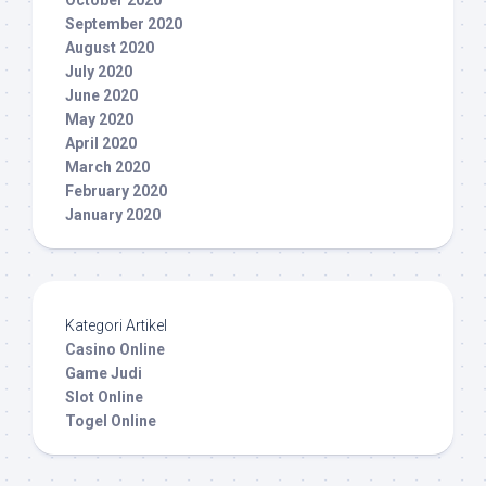
October 2020
September 2020
August 2020
July 2020
June 2020
May 2020
April 2020
March 2020
February 2020
January 2020
Kategori Artikel
Casino Online
Game Judi
Slot Online
Togel Online