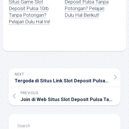
Situs Game Slot
Deposit Pulsa Tanpa
Deposit Pulsa 10rb
Potongan? Pelajari
Tanpa Potongan?
Dulu Hal Berikut!
Pelajari Dulu Hal Ini!
NEXT
Tergoda di Situs Link Slot Deposit Pulsa Tanpa Potongan? Pelajari Terlebih Dahulu Hal Ini!
PREVIOUS
Join di Web Situs Slot Deposit Pulsa Tanpa Potongan? Pelajari Dahulu Hal Berikut!
Search