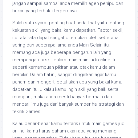
jangan sampai sampai anda memilih agen penipu dan
bukan yang terbukti terpercaya.
Salah satu syarat penting buat anda lihat yaitu tentang
kekuatan skill yang bakal kamu dapatkan. Factor sekill,
itu rata rata dapat sangat ditentukan oleh seberapa
sering dan seberapa lama anda Main Selain itu,
memang ada juga beberapa pengaruh lain yang
mempengaruhi skill dalam main-main judi online itu
seperti kemampuan pikiran atau otak kamu dalam
berpikir. Dalam hal ini, sangat diinginkan agar kamu
paham dan mengerti betul akan apa yang bakal kamu
dapatkan itu. Jikalau kamu ingin skill yang baik serta
mumpuni, maka anda mesti banyak bermain dan
mencari ilmu juga dari banyak sumber hal strategi dan
teknik Games
Kalau benar-benar kamu tertarik untuk main games judi
online, kamu harus paham akan apa yang memang