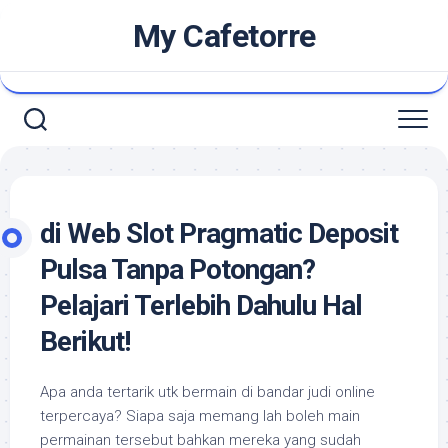
Skip
My Cafetorre
to
content
di Web Slot Pragmatic Deposit
Pulsa Tanpa Potongan?
Pelajari Terlebih Dahulu Hal
Berikut!
Apa anda tertarik utk bermain di bandar judi online
terpercaya? Siapa saja memang lah boleh main
permainan tersebut bahkan mereka yang sudah