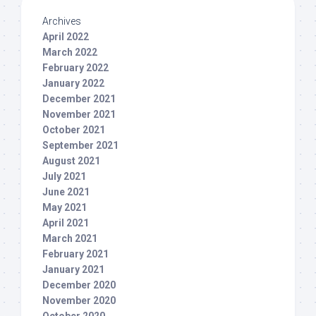
Archives
April 2022
March 2022
February 2022
January 2022
December 2021
November 2021
October 2021
September 2021
August 2021
July 2021
June 2021
May 2021
April 2021
March 2021
February 2021
January 2021
December 2020
November 2020