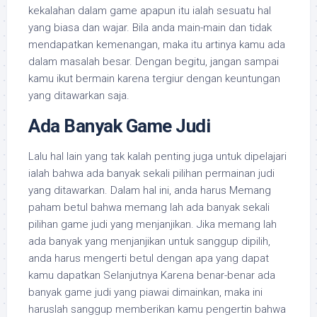
kekalahan dalam game apapun itu ialah sesuatu hal
yang biasa dan wajar. Bila anda main-main dan tidak
mendapatkan kemenangan, maka itu artinya kamu ada
dalam masalah besar. Dengan begitu, jangan sampai
kamu ikut bermain karena tergiur dengan keuntungan
yang ditawarkan saja.
Ada Banyak Game Judi
Lalu hal lain yang tak kalah penting juga untuk dipelajari
ialah bahwa ada banyak sekali pilihan permainan judi
yang ditawarkan. Dalam hal ini, anda harus Memang
paham betul bahwa memang lah ada banyak sekali
pilihan game judi yang menjanjikan. Jika memang lah
ada banyak yang menjanjikan untuk sanggup dipilih,
anda harus mengerti betul dengan apa yang dapat
kamu dapatkan Selanjutnya Karena benar-benar ada
banyak game judi yang piawai dimainkan, maka ini
haruslah sanggup memberikan kamu pengertin bahwa