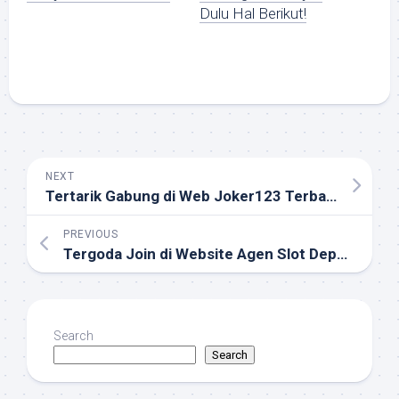
Dulu Hal Berikut!
NEXT
Tertarik Gabung di Web Joker123 Terbaru? Pelajari Dulu Hal Ini!
PREVIOUS
Tergoda Join di Website Agen Slot Deposit Pulsa Tanpa Potongan? Pelajari Terlebih Dahulu Hal Ini!
Search
Search