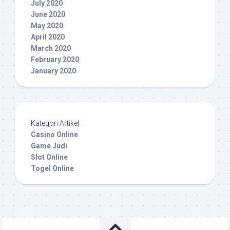
July 2020
June 2020
May 2020
April 2020
March 2020
February 2020
January 2020
Kategori Artikel
Casino Online
Game Judi
Slot Online
Togel Online