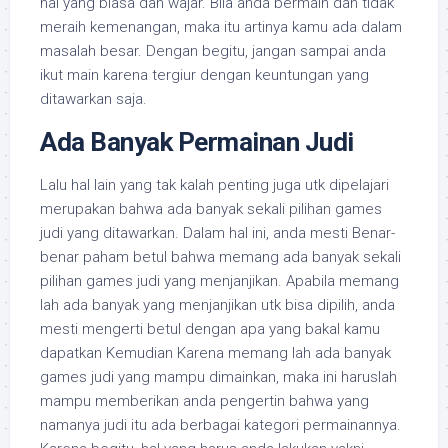
hal yang biasa dan wajar. Bila anda bermain dan tidak
meraih kemenangan, maka itu artinya kamu ada dalam
masalah besar. Dengan begitu, jangan sampai anda
ikut main karena tergiur dengan keuntungan yang
ditawarkan saja.
Ada Banyak Permainan Judi
Lalu hal lain yang tak kalah penting juga utk dipelajari
merupakan bahwa ada banyak sekali pilihan games
judi yang ditawarkan. Dalam hal ini, anda mesti Benar-
benar paham betul bahwa memang ada banyak sekali
pilihan games judi yang menjanjikan. Apabila memang
lah ada banyak yang menjanjikan utk bisa dipilih, anda
mesti mengerti betul dengan apa yang bakal kamu
dapatkan Kemudian Karena memang lah ada banyak
games judi yang mampu dimainkan, maka ini haruslah
mampu memberikan anda pengertin bahwa yang
namanya judi itu ada berbagai kategori permainannya.