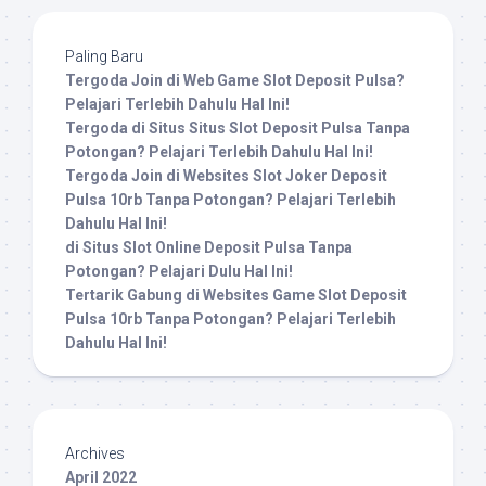
Paling Baru
Tergoda Join di Web Game Slot Deposit Pulsa?
Pelajari Terlebih Dahulu Hal Ini!
Tergoda di Situs Situs Slot Deposit Pulsa Tanpa
Potongan? Pelajari Terlebih Dahulu Hal Ini!
Tergoda Join di Websites Slot Joker Deposit
Pulsa 10rb Tanpa Potongan? Pelajari Terlebih
Dahulu Hal Ini!
di Situs Slot Online Deposit Pulsa Tanpa
Potongan? Pelajari Dulu Hal Ini!
Tertarik Gabung di Websites Game Slot Deposit
Pulsa 10rb Tanpa Potongan? Pelajari Terlebih
Dahulu Hal Ini!
Archives
April 2022