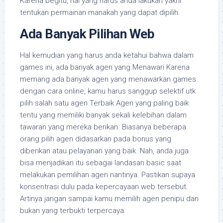
Karena begitu, hal yang harus anda lakukan yakni
tentukan permainan manakah yang dapat dipilih.
Ada Banyak Pilihan Web
Hal kemudian yang harus anda ketahui bahwa dalam
games ini, ada banyak agen yang Menawari Karena
memang ada banyak agen yang menawarkan games
dengan cara online, kamu harus sanggup selektif utk
pilih salah satu agen Terbaik Agen yang paling baik
tentu yang memiliki banyak sekali kelebihan dalam
tawaran yang mereka berikan. Biasanya beberapa
orang pilih agen didasarkan pada bonus yang
diberikan atau pelayanan yang baik. Nah, anda juga
bisa menjadikan itu sebagai landasan basic saat
melakukan pemilihan agen nantinya. Pastikan supaya
konsentrasi dulu pada kepercayaan web tersebut.
Artinya jangan sampai kamu memilih agen penipu dan
bukan yang terbukti terpercaya.