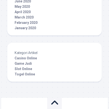
June 2020
May 2020
April 2020
March 2020
February 2020
January 2020
Kategori Artikel
Casino Online
Game Judi
Slot Online
Togel Online