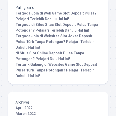
Paling Baru
Tergoda Join di Web Game Slot Deposit Pulsa?
Pelajari Terlebih Dahulu Hal Ini!
Tergoda di Situs Situs Slot Deposit Pulsa Tanpa
Potongan? Pelajari Terlebih Dahulu Hal Ini!
Tergoda Join di Websites Slot Joker Deposit
Pulsa 10rb Tanpa Potongan? Pelajari Terlebih
Dahulu Hal Ini!
di Situs Slot Online Deposit Pulsa Tanpa
Potongan? Pelajari Dulu Hal Ini!
Tertarik Gabung di Websites Game Slot Deposit
Pulsa 10rb Tanpa Potongan? Pelajari Terlebih
Dahulu Hal Ini!
Archives
April 2022
March 2022