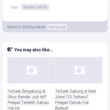
Tags:
Bandar Judi 4d
March 6, 2020
by
admin
Game Judi
You may also like...
Tertarik Bergabung di
Tertarik Gabung di Web
Situs Bandar Judi 4d?
Joker123 Terbaru?
Pelajari Terlebih Dahulu
Pelajari Dahulu Hal
Hal Ini!
Berikut!