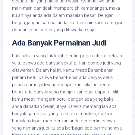
sesuatu hal yang biasa dan wajar. Seandainya anda
main-main dan tidak memperoleh kemenangan, maka
itu artinya anda ada dalam masalah besar. Dengan
begitu, jangan sampai anda ikut bermain karena tergiur
dengan keuntungan yang ditawarkan saja.
Ada Banyak Permainan Judi
Lalu hal lain yang tak kalah penting juga untuk dipelajari
yaitu bahwa ada banyak sekali pilihan games judi yang
ditawarkan. Dalam hal ini, kamu mesti Benar-benar
paham betul bahwa benar-benar ada banyak sekali
pilihan game judi yang menjanjikan. Jikalau benar-
benar ada banyak yang menjanjikan buat dapat dipilih,
kamu mesti mengerti betul dengan apa yang bakal
anda dapatkan Selanjutnya Karena memang lah ada
banyak game judi yang mampu dimainkan, maka ini
haruslah dapat memberikan anda pengertin bahwa
yang namanya judi itu ada berbagai tipe permainannya.