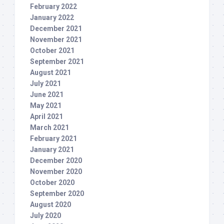
February 2022
January 2022
December 2021
November 2021
October 2021
September 2021
August 2021
July 2021
June 2021
May 2021
April 2021
March 2021
February 2021
January 2021
December 2020
November 2020
October 2020
September 2020
August 2020
July 2020