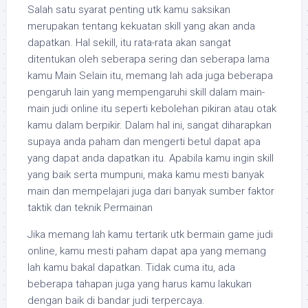
Salah satu syarat penting utk kamu saksikan
merupakan tentang kekuatan skill yang akan anda
dapatkan. Hal sekill, itu rata-rata akan sangat
ditentukan oleh seberapa sering dan seberapa lama
kamu Main Selain itu, memang lah ada juga beberapa
pengaruh lain yang mempengaruhi skill dalam main-
main judi online itu seperti kebolehan pikiran atau otak
kamu dalam berpikir. Dalam hal ini, sangat diharapkan
supaya anda paham dan mengerti betul dapat apa
yang dapat anda dapatkan itu. Apabila kamu ingin skill
yang baik serta mumpuni, maka kamu mesti banyak
main dan mempelajari juga dari banyak sumber faktor
taktik dan teknik Permainan
Jika memang lah kamu tertarik utk bermain game judi
online, kamu mesti paham dapat apa yang memang
lah kamu bakal dapatkan. Tidak cuma itu, ada
beberapa tahapan juga yang harus kamu lakukan
dengan baik di bandar judi terpercaya.