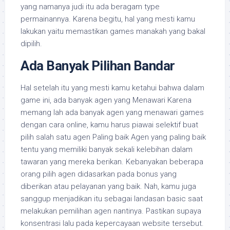
yang namanya judi itu ada beragam type
permainannya. Karena begitu, hal yang mesti kamu
lakukan yaitu memastikan games manakah yang bakal
dipilih.
Ada Banyak Pilihan Bandar
Hal setelah itu yang mesti kamu ketahui bahwa dalam
game ini, ada banyak agen yang Menawari Karena
memang lah ada banyak agen yang menawari games
dengan cara online, kamu harus piawai selektif buat
pilih salah satu agen Paling baik Agen yang paling baik
tentu yang memiliki banyak sekali kelebihan dalam
tawaran yang mereka berikan. Kebanyakan beberapa
orang pilih agen didasarkan pada bonus yang
diberikan atau pelayanan yang baik. Nah, kamu juga
sanggup menjadikan itu sebagai landasan basic saat
melakukan pemilihan agen nantinya. Pastikan supaya
konsentrasi lalu pada kepercayaan website tersebut.