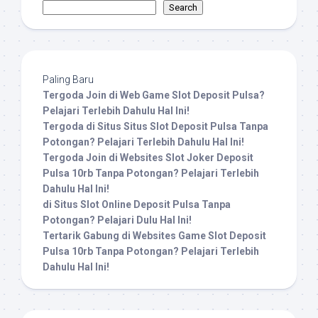
Search
Paling Baru
Tergoda Join di Web Game Slot Deposit Pulsa?
Pelajari Terlebih Dahulu Hal Ini!
Tergoda di Situs Situs Slot Deposit Pulsa Tanpa
Potongan? Pelajari Terlebih Dahulu Hal Ini!
Tergoda Join di Websites Slot Joker Deposit
Pulsa 10rb Tanpa Potongan? Pelajari Terlebih
Dahulu Hal Ini!
di Situs Slot Online Deposit Pulsa Tanpa
Potongan? Pelajari Dulu Hal Ini!
Tertarik Gabung di Websites Game Slot Deposit
Pulsa 10rb Tanpa Potongan? Pelajari Terlebih
Dahulu Hal Ini!