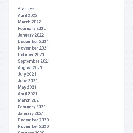
Archives
April 2022
March 2022
February 2022
January 2022
December 2021
November 2021
October 2021
September 2021
August 2021
July 2021
June 2021
May 2021
April 2021
March 2021
February 2021
January 2021
December 2020
November 2020