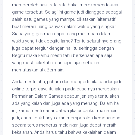
memperoleh hasil rata-rata bakal merekomendasikan
game tersebut. Selagi ini game judi dianggap sebagai
salah satu games yang mampu dikatakan ‘alternatif’
buat meraih uang banyak dalam waktu yang singkat.
Siapa yang gak mau dapat uang melimpah dalam
waktu yang tidak begitu lama? Tentu seluruhnya orang
juga dapat tergiur dengan hal itu sehingga dengan
Begitu maka kamu mesti tahu berkenaan apa saja
yang mesti diketahui dan dipelajari sebelum
memutuskan utk Bermain.
Anda mesti tahu, paham dan mengerti bila bandar judi
online terpercaya itu ialah pada dasarnya merupakan
Permainan Dalam Games apapun jenisnya tentu akan
ada yang kalah dan juga ada yang menang. Dalam hal
ini, kamu mesti sadar bahwa jika anda ikut main-main
judi, anda tidak hanya akan memperoleh kemenangan
secara terus menerus melainkan juga dapat meraih
kekalahan. Anda harus tahu bahwa kekalahan dalam