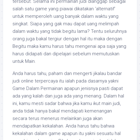
tersebut. Selama ini permainan judi dianggap sebagai
salah satu game yang piawai dikatakan ‘alternatif’
untuk memperoleh uang banyak dalam waktu yang
singkat. Siapa yang gak mau dapat uang melimpah
dalam waktu yang tidak begitu lama? Tentu seluruhnya
orang juga bakal tergiur dengan hal itu maka dengan
Begitu maka kamu harus tahu mengenai apa saja yang
harus didapati dan dipelajari sebelum memutuskan
untuk Main.
Anda harus tahu, paham dan mengerti jikalau bandar
judi online terpercaya itu ialah pada dasarnya yakni
Game Dalam Permainan apapun jenisnya pasti dapat
ada yang kalah dan juga ada yang menang. Dalam hal
ini, kamu mesti sadar bahwa jika kamu ikut main judi,
anda tidak hanya bakal mendapati kemenangan
secara terus menerus melainkan juga akan
mendapatkan kekalahan. Anda harus tahu bahwa
kekalahan dalam game apapun itu yakni sesuatu hal