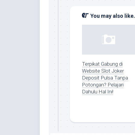
You may also like.
Terpikat Gabung di
Website Slot Joker
Deposit Pulsa Tanpa
Potongan? Pelajari
Dahulu Hal Ini!