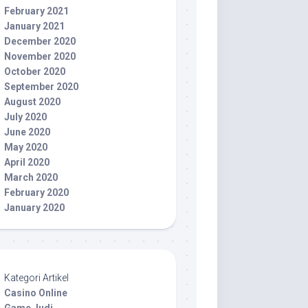
February 2021
January 2021
December 2020
November 2020
October 2020
September 2020
August 2020
July 2020
June 2020
May 2020
April 2020
March 2020
February 2020
January 2020
Kategori Artikel
Casino Online