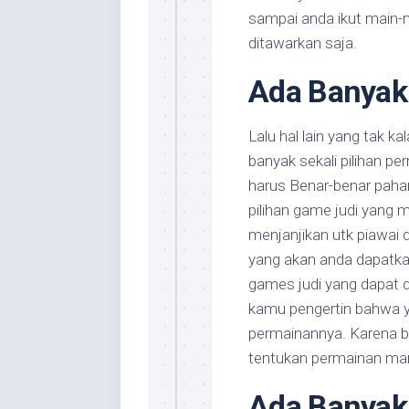
sampai anda ikut main-
ditawarkan saja.
Ada Banyak
Lalu hal lain yang tak ka
banyak sekali pilihan pe
harus Benar-benar paha
pilihan game judi yang
menjanjikan utk piawai 
yang akan anda dapatk
games judi yang dapat d
kamu pengertin bahwa y
permainannya. Karena b
tentukan permainan mana
Ada Banyak