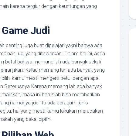
main karena tergiur dengan keuntungan yang
 Game Judi
lah penting juga buat dipelajari yakni bahwa ada
rmainan judi yang ditawarkan. Dalam hal ini, anda
m betul bahwa memang lah ada banyak sekali
 menjanjikan. Kalau memang lah ada banyak yang
dipilih, kamu mesti mengerti betul dengan apa
an Seterusnya Karena memang lah ada banyak
imainkan, maka ini haruslah bisa memberikan
ang namanya judi itu ada beragam jenis
egitu, hal yang mesti kamu lakukan merupakan
kah yang bakal dipilih.
 Pilihan Web