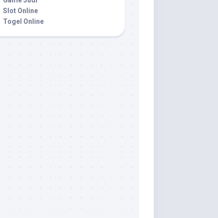
Game Judi
Slot Online
Togel Online