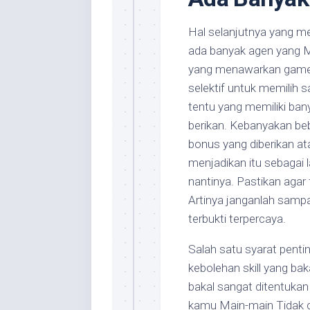
Hal selanjutnya yang me
ada banyak agen yang 
yang menawarkan games
selektif untuk memilih s
tentu yang memiliki ban
berikan. Kebanyakan be
bonus yang diberikan at
menjadikan itu sebagai
nantinya. Pastikan agar
Artinya janganlah samp
terbukti terpercaya.
Salah satu syarat pent
kebolehan skill yang bak
bakal sangat ditentukan
kamu Main-main Tidak c