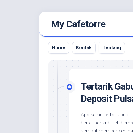
Skip
My Cafetorre
to
content
Home
Kontak
Tentang
Tertarik Gab
Deposit Pulsa
Apa kamu tertarik buat m
benar-benar boleh berm
sempat memperoleh has