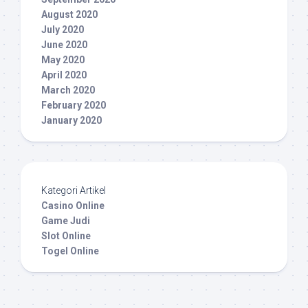
August 2020
July 2020
June 2020
May 2020
April 2020
March 2020
February 2020
January 2020
Kategori Artikel
Casino Online
Game Judi
Slot Online
Togel Online