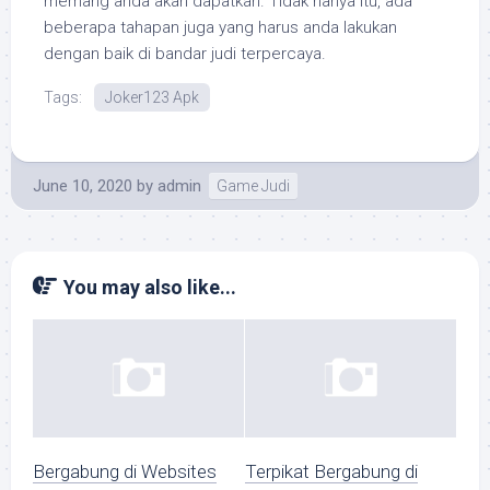
memang anda akan dapatkan. Tidak hanya itu, ada
beberapa tahapan juga yang harus anda lakukan
dengan baik di bandar judi terpercaya.
Tags:
Joker123 Apk
June 10, 2020
by
admin
Game Judi
You may also like...
Bergabung di Websites
Terpikat Bergabung di