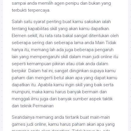
sampai anda memilih agen penipu dan bukan yang
terbukti terpercaya.
Salah satu syarat penting buat kamu saksikan ialah
tentang kapabilitas skill yang akan kamu dapatkan.
Elemen sekill, itu rata rata bakal sangat ditentukan oleh
seberapa sering dan seberapa lama anda Main Tidak
hanya itu, memang lah ada juga beberapa pengaruh
lain yang mempengaruhi skill dalam main judi online itu
seperti kemampuan pikiran atau otak anda dalam
berpikir. Dalam hal ini, sangat diinginkan supaya kamu
paham dan mengerti betul akan apa yang dapat kamu
dapatkan itu. Apabila kamu ingin skill yang baik serta
mumpuni, maka kamu harus banyak bermain dan
menggali ilmu juga dari banyak sumber aspek taktik
dan teknik Permainan
Seandainya memang anda tertarik buat main-main
games judi online, kamu harus paham akan apa yang