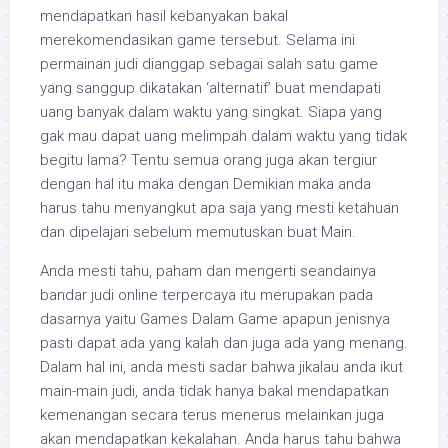
mendapatkan hasil kebanyakan bakal
merekomendasikan game tersebut. Selama ini
permainan judi dianggap sebagai salah satu game
yang sanggup dikatakan ‘alternatif’ buat mendapati
uang banyak dalam waktu yang singkat. Siapa yang
gak mau dapat uang melimpah dalam waktu yang tidak
begitu lama? Tentu semua orang juga akan tergiur
dengan hal itu maka dengan Demikian maka anda
harus tahu menyangkut apa saja yang mesti ketahuan
dan dipelajari sebelum memutuskan buat Main.
Anda mesti tahu, paham dan mengerti seandainya
bandar judi online terpercaya itu merupakan pada
dasarnya yaitu Games Dalam Game apapun jenisnya
pasti dapat ada yang kalah dan juga ada yang menang.
Dalam hal ini, anda mesti sadar bahwa jikalau anda ikut
main-main judi, anda tidak hanya bakal mendapatkan
kemenangan secara terus menerus melainkan juga
akan mendapatkan kekalahan. Anda harus tahu bahwa