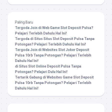
Paling Baru
Tergoda Join di Web Game Slot Deposit Pulsa?
Pelajari Terlebih Dahulu Hal Ini!
Tergoda di Situs Situs Slot Deposit Pulsa Tanpa
Potongan? Pelajari Terlebih Dahulu Hal Ini!
Tergoda Join di Websites Slot Joker Deposit
Pulsa 10rb Tanpa Potongan? Pelajari Terlebih
Dahulu Hal Ini!
di Situs Slot Online Deposit Pulsa Tanpa
Potongan? Pelajari Dulu Hal Ini!
Tertarik Gabung di Websites Game Slot Deposit
Pulsa 10rb Tanpa Potongan? Pelajari Terlebih
Dahulu Hal Ini!