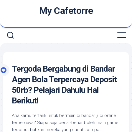
Skip
My Cafetorre
to
content
Tergoda Bergabung di Bandar
Agen Bola Terpercaya Deposit
50rb? Pelajari Dahulu Hal
Berikut!
Apa kamu tertarik untuk bermain di bandar judi online
terpercaya? Siapa saja benar-benar boleh main game
tersebut bahkan mereka yang sudah sempat