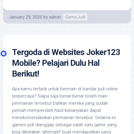
January 29, 2020
by
admin
Game Judi
Tergoda di Websites Joker123
Mobile? Pelajari Dulu Hal
Berikut!
Apa kamu tertarik untuk bermain di bandar judi online
terpercaya? Siapa saja benar-benar boleh main
permainan tersebut bahkan mereka yang sudah
pernah memperoleh hasil kebanyakan dapat
merekomendasikan permainan tersebut. Selama ini
games judi dianggap sebagai salah satu game yang
bisa dikatakan ‘alternatif’ buat mendapatkan uang