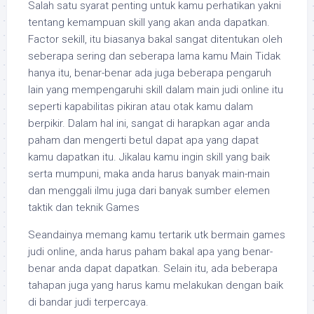
Salah satu syarat penting untuk kamu perhatikan yakni
tentang kemampuan skill yang akan anda dapatkan.
Factor sekill, itu biasanya bakal sangat ditentukan oleh
seberapa sering dan seberapa lama kamu Main Tidak
hanya itu, benar-benar ada juga beberapa pengaruh
lain yang mempengaruhi skill dalam main judi online itu
seperti kapabilitas pikiran atau otak kamu dalam
berpikir. Dalam hal ini, sangat di harapkan agar anda
paham dan mengerti betul dapat apa yang dapat
kamu dapatkan itu. Jikalau kamu ingin skill yang baik
serta mumpuni, maka anda harus banyak main-main
dan menggali ilmu juga dari banyak sumber elemen
taktik dan teknik Games
Seandainya memang kamu tertarik utk bermain games
judi online, anda harus paham bakal apa yang benar-
benar anda dapat dapatkan. Selain itu, ada beberapa
tahapan juga yang harus kamu melakukan dengan baik
di bandar judi terpercaya.