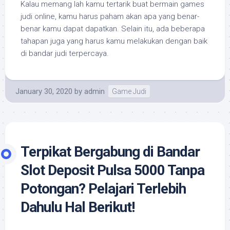
Kalau memang lah kamu tertarik buat bermain games
judi online, kamu harus paham akan apa yang benar-
benar kamu dapat dapatkan. Selain itu, ada beberapa
tahapan juga yang harus kamu melakukan dengan baik
di bandar judi terpercaya.
January 30, 2020
by
admin
Game Judi
Terpikat Bergabung di Bandar
Slot Deposit Pulsa 5000 Tanpa
Potongan? Pelajari Terlebih
Dahulu Hal Berikut!