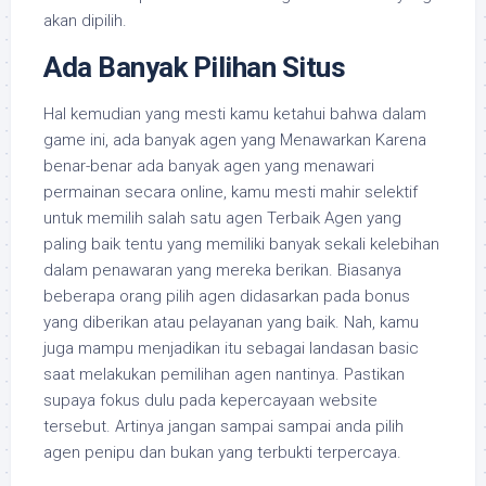
akan dipilih.
Ada Banyak Pilihan Situs
Hal kemudian yang mesti kamu ketahui bahwa dalam
game ini, ada banyak agen yang Menawarkan Karena
benar-benar ada banyak agen yang menawari
permainan secara online, kamu mesti mahir selektif
untuk memilih salah satu agen Terbaik Agen yang
paling baik tentu yang memiliki banyak sekali kelebihan
dalam penawaran yang mereka berikan. Biasanya
beberapa orang pilih agen didasarkan pada bonus
yang diberikan atau pelayanan yang baik. Nah, kamu
juga mampu menjadikan itu sebagai landasan basic
saat melakukan pemilihan agen nantinya. Pastikan
supaya fokus dulu pada kepercayaan website
tersebut. Artinya jangan sampai sampai anda pilih
agen penipu dan bukan yang terbukti terpercaya.