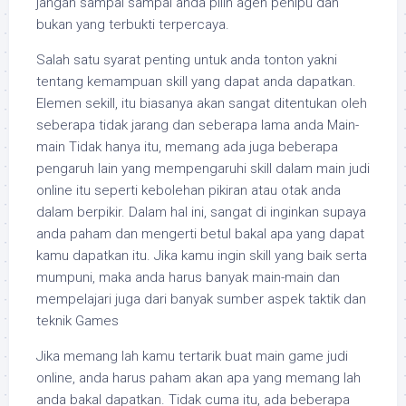
jangan sampai sampai anda pilih agen penipu dan
bukan yang terbukti terpercaya.
Salah satu syarat penting untuk anda tonton yakni
tentang kemampuan skill yang dapat anda dapatkan.
Elemen sekill, itu biasanya akan sangat ditentukan oleh
seberapa tidak jarang dan seberapa lama anda Main-
main Tidak hanya itu, memang ada juga beberapa
pengaruh lain yang mempengaruhi skill dalam main judi
online itu seperti kebolehan pikiran atau otak anda
dalam berpikir. Dalam hal ini, sangat di inginkan supaya
anda paham dan mengerti betul bakal apa yang dapat
kamu dapatkan itu. Jika kamu ingin skill yang baik serta
mumpuni, maka anda harus banyak main-main dan
mempelajari juga dari banyak sumber aspek taktik dan
teknik Games
Jika memang lah kamu tertarik buat main game judi
online, anda harus paham akan apa yang memang lah
anda bakal dapatkan. Tidak cuma itu, ada beberapa