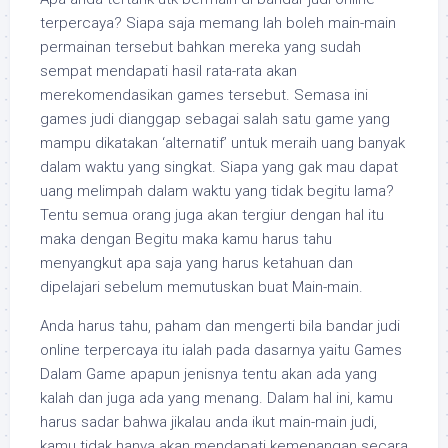
terpercaya? Siapa saja memang lah boleh main-main
permainan tersebut bahkan mereka yang sudah
sempat mendapati hasil rata-rata akan
merekomendasikan games tersebut. Semasa ini
games judi dianggap sebagai salah satu game yang
mampu dikatakan ‘alternatif’ untuk meraih uang banyak
dalam waktu yang singkat. Siapa yang gak mau dapat
uang melimpah dalam waktu yang tidak begitu lama?
Tentu semua orang juga akan tergiur dengan hal itu
maka dengan Begitu maka kamu harus tahu
menyangkut apa saja yang harus ketahuan dan
dipelajari sebelum memutuskan buat Main-main.
Anda harus tahu, paham dan mengerti bila bandar judi
online terpercaya itu ialah pada dasarnya yaitu Games
Dalam Game apapun jenisnya tentu akan ada yang
kalah dan juga ada yang menang. Dalam hal ini, kamu
harus sadar bahwa jikalau anda ikut main-main judi,
kamu tidak hanya akan mendapati kemenangan secara