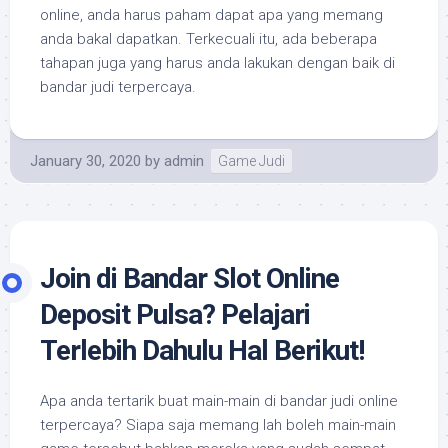
online, anda harus paham dapat apa yang memang
anda bakal dapatkan. Terkecuali itu, ada beberapa
tahapan juga yang harus anda lakukan dengan baik di
bandar judi terpercaya.
January 30, 2020
by
admin
Game Judi
Join di Bandar Slot Online
Deposit Pulsa? Pelajari
Terlebih Dahulu Hal Berikut!
Apa anda tertarik buat main-main di bandar judi online
terpercaya? Siapa saja memang lah boleh main-main