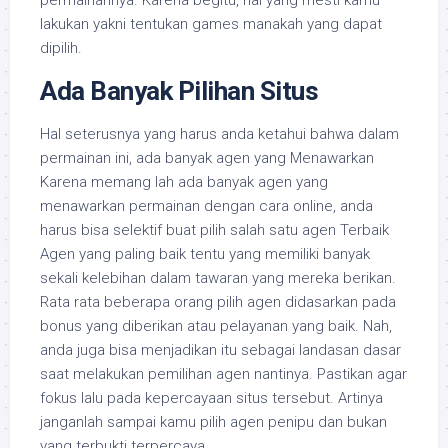
permainannya. Karena begitu, hal yang mesti kamu
lakukan yakni tentukan games manakah yang dapat
dipilih.
Ada Banyak Pilihan Situs
Hal seterusnya yang harus anda ketahui bahwa dalam
permainan ini, ada banyak agen yang Menawarkan
Karena memang lah ada banyak agen yang
menawarkan permainan dengan cara online, anda
harus bisa selektif buat pilih salah satu agen Terbaik
Agen yang paling baik tentu yang memiliki banyak
sekali kelebihan dalam tawaran yang mereka berikan.
Rata rata beberapa orang pilih agen didasarkan pada
bonus yang diberikan atau pelayanan yang baik. Nah,
anda juga bisa menjadikan itu sebagai landasan dasar
saat melakukan pemilihan agen nantinya. Pastikan agar
fokus lalu pada kepercayaan situs tersebut. Artinya
janganlah sampai kamu pilih agen penipu dan bukan
yang terbukti terpercaya.