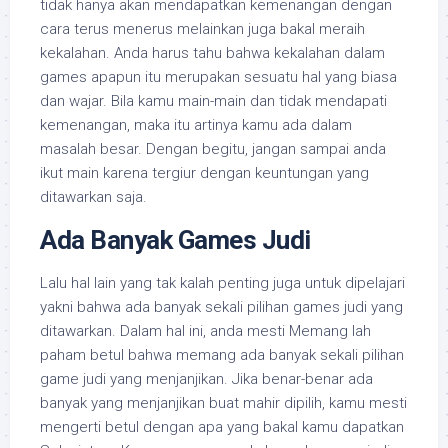
tidak hanya akan mendapatkan kemenangan dengan
cara terus menerus melainkan juga bakal meraih
kekalahan. Anda harus tahu bahwa kekalahan dalam
games apapun itu merupakan sesuatu hal yang biasa
dan wajar. Bila kamu main-main dan tidak mendapati
kemenangan, maka itu artinya kamu ada dalam
masalah besar. Dengan begitu, jangan sampai anda
ikut main karena tergiur dengan keuntungan yang
ditawarkan saja.
Ada Banyak Games Judi
Lalu hal lain yang tak kalah penting juga untuk dipelajari
yakni bahwa ada banyak sekali pilihan games judi yang
ditawarkan. Dalam hal ini, anda mesti Memang lah
paham betul bahwa memang ada banyak sekali pilihan
game judi yang menjanjikan. Jika benar-benar ada
banyak yang menjanjikan buat mahir dipilih, kamu mesti
mengerti betul dengan apa yang bakal kamu dapatkan