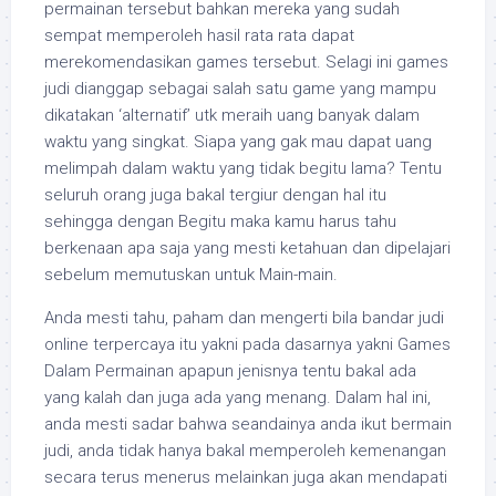
permainan tersebut bahkan mereka yang sudah
sempat memperoleh hasil rata rata dapat
merekomendasikan games tersebut. Selagi ini games
judi dianggap sebagai salah satu game yang mampu
dikatakan ‘alternatif’ utk meraih uang banyak dalam
waktu yang singkat. Siapa yang gak mau dapat uang
melimpah dalam waktu yang tidak begitu lama? Tentu
seluruh orang juga bakal tergiur dengan hal itu
sehingga dengan Begitu maka kamu harus tahu
berkenaan apa saja yang mesti ketahuan dan dipelajari
sebelum memutuskan untuk Main-main.
Anda mesti tahu, paham dan mengerti bila bandar judi
online terpercaya itu yakni pada dasarnya yakni Games
Dalam Permainan apapun jenisnya tentu bakal ada
yang kalah dan juga ada yang menang. Dalam hal ini,
anda mesti sadar bahwa seandainya anda ikut bermain
judi, anda tidak hanya bakal memperoleh kemenangan
secara terus menerus melainkan juga akan mendapati