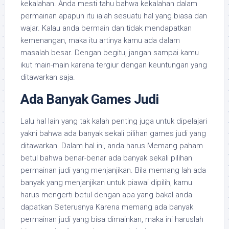
kekalahan. Anda mesti tahu bahwa kekalahan dalam
permainan apapun itu ialah sesuatu hal yang biasa dan
wajar. Kalau anda bermain dan tidak mendapatkan
kemenangan, maka itu artinya kamu ada dalam
masalah besar. Dengan begitu, jangan sampai kamu
ikut main-main karena tergiur dengan keuntungan yang
ditawarkan saja.
Ada Banyak Games Judi
Lalu hal lain yang tak kalah penting juga untuk dipelajari
yakni bahwa ada banyak sekali pilihan games judi yang
ditawarkan. Dalam hal ini, anda harus Memang paham
betul bahwa benar-benar ada banyak sekali pilihan
permainan judi yang menjanjikan. Bila memang lah ada
banyak yang menjanjikan untuk piawai dipilih, kamu
harus mengerti betul dengan apa yang bakal anda
dapatkan Seterusnya Karena memang ada banyak
permainan judi yang bisa dimainkan, maka ini haruslah