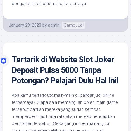
dengan baik di bandar judi terpercaya.
January 29, 2020
by
admin
Game Judi
Tertarik di Website Slot Joker
Deposit Pulsa 5000 Tanpa
Potongan? Pelajari Dulu Hal Ini!
Apa kamu tertarik utk main-main di bandar judi online
terpercaya? Siapa saja memang lah boleh main game
tersebut bahkan mereka yang sudah sempat
memperoleh hasil rata rata akan merekomendasikan
permainan tersebut. Sepanjang ini permainan judi
dianggap sebagai salah satu game yang mahir