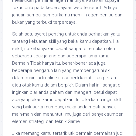
melakukan pemilihan agen nantinya. Pastikan supaya
fokus dulu pada kepercayaan web tersebut. Artinya
jangan sampai sampai kamu memilih agen penipu dan
bukan yang terbukti terpercaya.
Salah satu syarat penting untuk anda perhatikan yaitu
tentang kekuatan skill yang bakal kamu dapatkan. Hal
sekill, itu kebanyakan dapat sangat ditentukan oleh
seberapa tidak jarang dan seberapa lama kamu
Bermain Tidak hanya itu, benar-benar ada juga
beberapa pengaruh lain yang mempengaruhi skill
dalam main judi online itu seperti kapabilitas pikiran
atau otak kamu dalam berpikir. Dalam hal ini, sangat di
inginkan biar anda paham dan mengerti betul dapat
apa yang akan kamu dapatkan itu. Jika kamu ingin skill
yang baik serta mumpuni, maka anda mesti banyak
main-main dan menuntut ilmu juga dari banyak sumber
elemen strategi dan teknik Game
Jika memang kamu tertarik utk bermain permainan judi