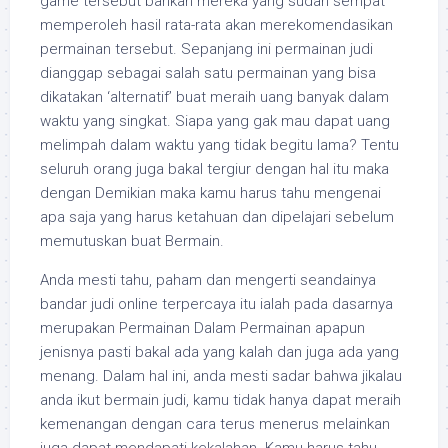
game tersebut bahkan mereka yang sudah sempat
memperoleh hasil rata-rata akan merekomendasikan
permainan tersebut. Sepanjang ini permainan judi
dianggap sebagai salah satu permainan yang bisa
dikatakan ‘alternatif’ buat meraih uang banyak dalam
waktu yang singkat. Siapa yang gak mau dapat uang
melimpah dalam waktu yang tidak begitu lama? Tentu
seluruh orang juga bakal tergiur dengan hal itu maka
dengan Demikian maka kamu harus tahu mengenai
apa saja yang harus ketahuan dan dipelajari sebelum
memutuskan buat Bermain.
Anda mesti tahu, paham dan mengerti seandainya
bandar judi online terpercaya itu ialah pada dasarnya
merupakan Permainan Dalam Permainan apapun
jenisnya pasti bakal ada yang kalah dan juga ada yang
menang. Dalam hal ini, anda mesti sadar bahwa jikalau
anda ikut bermain judi, kamu tidak hanya dapat meraih
kemenangan dengan cara terus menerus melainkan