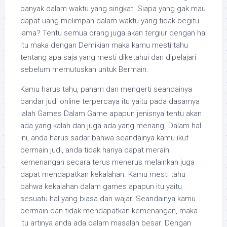
banyak dalam waktu yang singkat. Siapa yang gak mau
dapat uang melimpah dalam waktu yang tidak begitu
lama? Tentu semua orang juga akan tergiur dengan hal
itu maka dengan Demikian maka kamu mesti tahu
tentang apa saja yang mesti diketahui dan dipelajari
sebelum memutuskan untuk Bermain.
Kamu harus tahu, paham dan mengerti seandainya
bandar judi online terpercaya itu yaitu pada dasarnya
ialah Games Dalam Game apapun jenisnya tentu akan
ada yang kalah dan juga ada yang menang. Dalam hal
ini, anda harus sadar bahwa seandainya kamu ikut
bermain judi, anda tidak hanya dapat meraih
kemenangan secara terus menerus melainkan juga
dapat mendapatkan kekalahan. Kamu mesti tahu
bahwa kekalahan dalam games apapun itu yaitu
sesuatu hal yang biasa dan wajar. Seandainya kamu
bermain dan tidak mendapatkan kemenangan, maka
itu artinya anda ada dalam masalah besar. Dengan