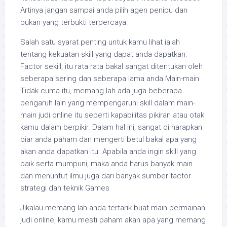
Artinya jangan sampai anda pilih agen penipu dan
bukan yang terbukti terpercaya.
Salah satu syarat penting untuk kamu lihat ialah
tentang kekuatan skill yang dapat anda dapatkan.
Factor sekill, itu rata rata bakal sangat ditentukan oleh
seberapa sering dan seberapa lama anda Main-main
Tidak cuma itu, memang lah ada juga beberapa
pengaruh lain yang mempengaruhi skill dalam main-
main judi online itu seperti kapabilitas pikiran atau otak
kamu dalam berpikir. Dalam hal ini, sangat di harapkan
biar anda paham dan mengerti betul bakal apa yang
akan anda dapatkan itu. Apabila anda ingin skill yang
baik serta mumpuni, maka anda harus banyak main
dan menuntut ilmu juga dari banyak sumber factor
strategi dan teknik Games
Jikalau memang lah anda tertarik buat main permainan
judi online, kamu mesti paham akan apa yang memang