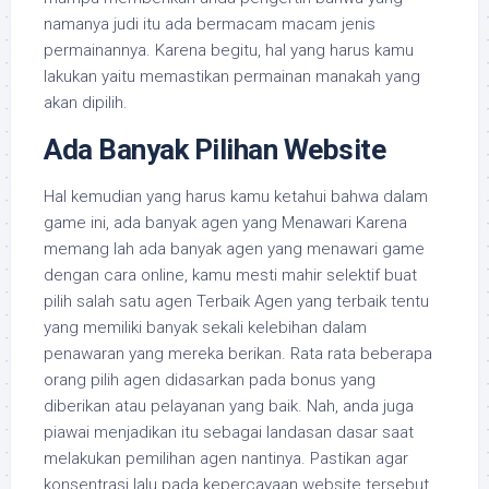
namanya judi itu ada bermacam macam jenis
permainannya. Karena begitu, hal yang harus kamu
lakukan yaitu memastikan permainan manakah yang
akan dipilih.
Ada Banyak Pilihan Website
Hal kemudian yang harus kamu ketahui bahwa dalam
game ini, ada banyak agen yang Menawari Karena
memang lah ada banyak agen yang menawari game
dengan cara online, kamu mesti mahir selektif buat
pilih salah satu agen Terbaik Agen yang terbaik tentu
yang memiliki banyak sekali kelebihan dalam
penawaran yang mereka berikan. Rata rata beberapa
orang pilih agen didasarkan pada bonus yang
diberikan atau pelayanan yang baik. Nah, anda juga
piawai menjadikan itu sebagai landasan dasar saat
melakukan pemilihan agen nantinya. Pastikan agar
konsentrasi lalu pada kepercayaan website tersebut.