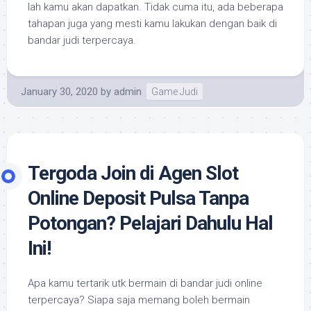
lah kamu akan dapatkan. Tidak cuma itu, ada beberapa
tahapan juga yang mesti kamu lakukan dengan baik di
bandar judi terpercaya.
January 30, 2020
by
admin
Game Judi
Tergoda Join di Agen Slot
Online Deposit Pulsa Tanpa
Potongan? Pelajari Dahulu Hal
Ini!
Apa kamu tertarik utk bermain di bandar judi online
terpercaya? Siapa saja memang boleh bermain