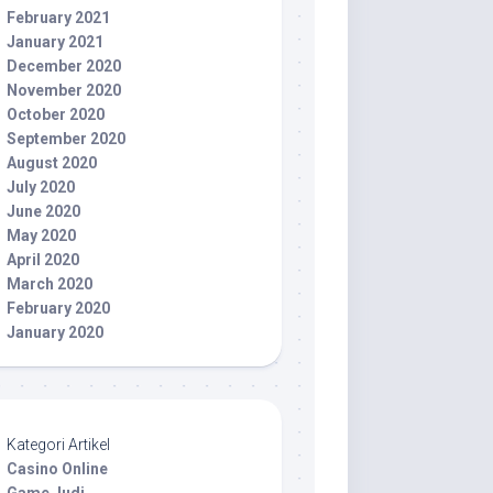
February 2021
January 2021
December 2020
November 2020
October 2020
September 2020
August 2020
July 2020
June 2020
May 2020
April 2020
March 2020
February 2020
January 2020
Kategori Artikel
Casino Online