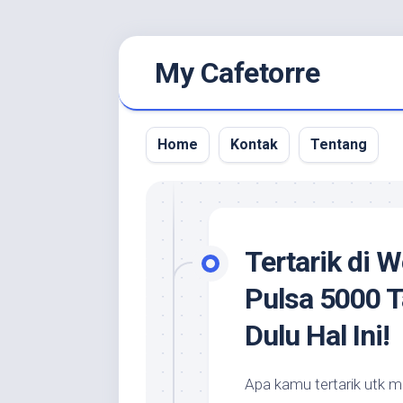
Skip
My Cafetorre
to
content
Home
Kontak
Tentang
Tertarik di W
Pulsa 5000 T
Dulu Hal Ini!
Apa kamu tertarik utk ma