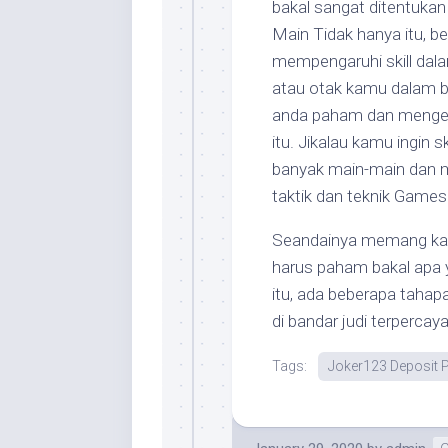
bakal sangat ditentuka
Main Tidak hanya itu, b
mempengaruhi skill dalam 
atau otak kamu dalam ber
anda paham dan mengert
itu. Jikalau kamu ingin 
banyak main-main dan m
taktik dan teknik Games
Seandainya memang kamu
harus paham bakal apa 
itu, ada beberapa taha
di bandar judi terpercaya
Tags:
Joker123 Deposit 