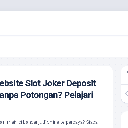
ebsite Slot Joker Deposit
anpa Potongan? Pelajari
in-main di bandar judi online terpercaya? Siapa