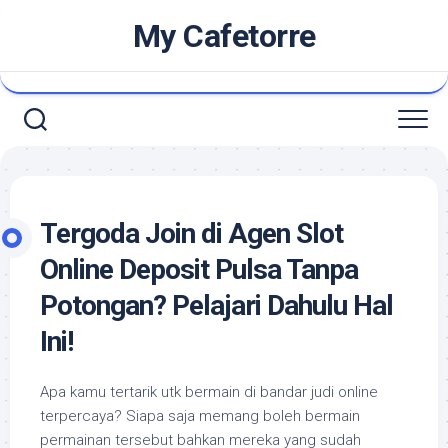
Skip
My Cafetorre
to
content
Tergoda Join di Agen Slot
Online Deposit Pulsa Tanpa
Potongan? Pelajari Dahulu Hal
Ini!
Apa kamu tertarik utk bermain di bandar judi online
terpercaya? Siapa saja memang boleh bermain
permainan tersebut bahkan mereka yang sudah