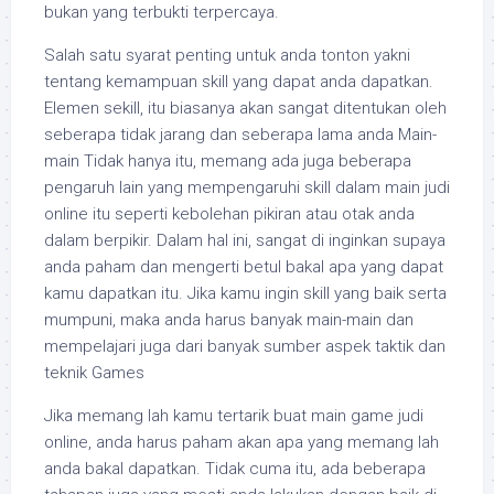
bukan yang terbukti terpercaya.
Salah satu syarat penting untuk anda tonton yakni
tentang kemampuan skill yang dapat anda dapatkan.
Elemen sekill, itu biasanya akan sangat ditentukan oleh
seberapa tidak jarang dan seberapa lama anda Main-
main Tidak hanya itu, memang ada juga beberapa
pengaruh lain yang mempengaruhi skill dalam main judi
online itu seperti kebolehan pikiran atau otak anda
dalam berpikir. Dalam hal ini, sangat di inginkan supaya
anda paham dan mengerti betul bakal apa yang dapat
kamu dapatkan itu. Jika kamu ingin skill yang baik serta
mumpuni, maka anda harus banyak main-main dan
mempelajari juga dari banyak sumber aspek taktik dan
teknik Games
Jika memang lah kamu tertarik buat main game judi
online, anda harus paham akan apa yang memang lah
anda bakal dapatkan. Tidak cuma itu, ada beberapa