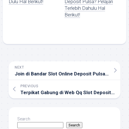
Dulu Hal Berikut!
Deposit Pulsa? Pelajari
Terlebih Dahulu Hal
Berikut!
NEXT
Join di Bandar Slot Online Deposit Pulsa? Pelajari Terlebih Dahulu Hal Berikut!
PREVIOUS
Terpikat Gabung di Web Qq Slot Deposit Pulsa? Pelajari Dahulu Hal Berikut!
Search
Search