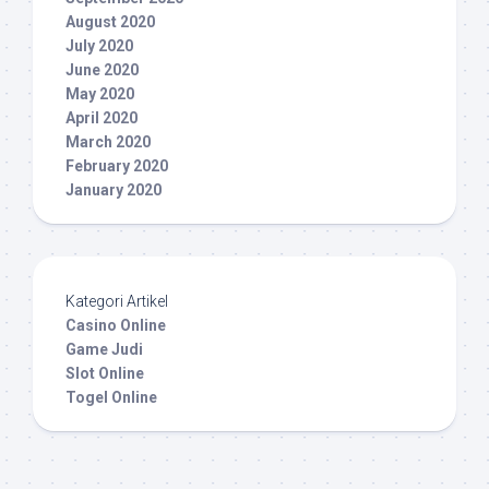
August 2020
July 2020
June 2020
May 2020
April 2020
March 2020
February 2020
January 2020
Kategori Artikel
Casino Online
Game Judi
Slot Online
Togel Online