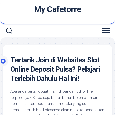
Skip
My Cafetorre
to
content
Tertarik Join di Websites Slot
Online Deposit Pulsa? Pelajari
Terlebih Dahulu Hal Ini!
Apa anda tertarik buat main di bandar judi online
terpercaya? Siapa saja benar-benar boleh bermain
permainan tersebut bahkan mereka yang sudah
pernah meraih hasil biasanya akan merekomendasikan