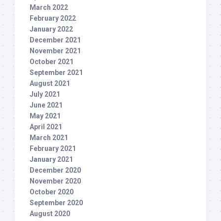
March 2022
February 2022
January 2022
December 2021
November 2021
October 2021
September 2021
August 2021
July 2021
June 2021
May 2021
April 2021
March 2021
February 2021
January 2021
December 2020
November 2020
October 2020
September 2020
August 2020