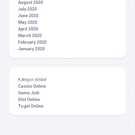
August 2020
July 2020
June 2020
May 2020
April 2020
March 2020
February 2020
January 2020
Kategori Artikel
Casino Online
Game Judi
Slot Online
Togel Online