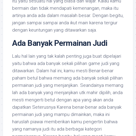
itu yaitu sesuatu hal yang biasa dan wajar. Kalau kamu
bermain dan tidak mendapati kemenangan, maka itu
artinya anda ada dalam masalah besar. Dengan begitu,
jangan sampai sampai anda ikut main karena tergiur
dengan keuntungan yang ditawarkan saja.
Ada Banyak Permainan Judi
Lalu hal lain yang tak kalah penting juga buat dipelajari
yaitu bahwa ada banyak sekali pilihan game judi yang
ditawarkan. Dalam hal ini, kamu mesti Benar-benar
paham betul bahwa memang ada banyak sekali pilihan
permainan judi yang menjanjikan. Seandainya memang
lah ada banyak yang menjanjikan utk mahir dipilih, anda
mesti mengerti betul dengan apa yang akan anda
dapatkan Seterusnya Karena benar-benar ada banyak
permainan judi yang mampu dimainkan, maka ini
haruslah piawai memberikan kamu pengertin bahwa
yang namanya judi itu ada berbagai kategori