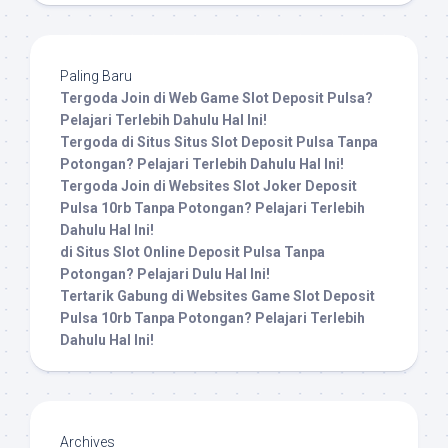
Paling Baru
Tergoda Join di Web Game Slot Deposit Pulsa?
Pelajari Terlebih Dahulu Hal Ini!
Tergoda di Situs Situs Slot Deposit Pulsa Tanpa
Potongan? Pelajari Terlebih Dahulu Hal Ini!
Tergoda Join di Websites Slot Joker Deposit
Pulsa 10rb Tanpa Potongan? Pelajari Terlebih
Dahulu Hal Ini!
di Situs Slot Online Deposit Pulsa Tanpa
Potongan? Pelajari Dulu Hal Ini!
Tertarik Gabung di Websites Game Slot Deposit
Pulsa 10rb Tanpa Potongan? Pelajari Terlebih
Dahulu Hal Ini!
Archives