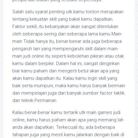
Salah satu syarat penting utk kamu tonton merupakan
tentang kekuatan skill yang bakal kamu dapatkan.
Faktor sekill, itu kebanyakan akan sangat ditentukan
oleh seberapa sering dan seberapa lama kamu Main-
main Tidak hanya itu, benar-benar ada juga beberapa
pengaruh lain yang mempengaruhi skill dalam main-
main judi online itu seperti kebolehan pikiran atau otak
kamu dalam berpikir. Dalam hal ini, sangat diinginkan
biar kamu paham dan mengerti betul akan apa yang
akan kamu dapatkan itu. Kalau kamu ingin skill yang
baik serta mumpuni, maka kamu harus banyak bermain
dan mempelajari juga dari banyak sumber factor taktik
dan teknik Permainan
Kalau benar-benar kamu tertarik utk main games judi
online, kamu harus paham akan apa yang memang lah
anda akan dapatkan. Terkecuali itu, ada beberapa
tahapan juga yang mesti kamu jalankan dengan baik di