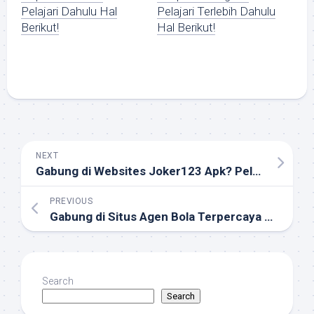
Pelajari Dahulu Hal
Pelajari Terlebih Dahulu
Berikut!
Hal Berikut!
NEXT
Gabung di Websites Joker123 Apk? Pelajari Terlebih Dahulu Hal Ini!
PREVIOUS
Gabung di Situs Agen Bola Terpercaya Deposit 50rb? Pelajari Dulu Hal Ini!
Search
Search