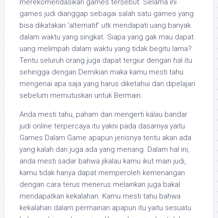
merekomendasikan games tersebut. Selama ini
games judi dianggap sebagai salah satu games yang
bisa dikatakan ‘alternatif’ utk mendapati uang banyak
dalam waktu yang singkat. Siapa yang gak mau dapat
uang melimpah dalam waktu yang tidak begitu lama?
Tentu seluruh orang juga dapat tergiur dengan hal itu
sehingga dengan Demikian maka kamu mesti tahu
mengenai apa saja yang harus diketahui dan dipelajari
sebelum memutuskan untuk Bermain.
Anda mesti tahu, paham dan mengerti kalau bandar
judi online terpercaya itu yakni pada dasarnya yaitu
Games Dalam Game apapun jenisnya tentu akan ada
yang kalah dan juga ada yang menang. Dalam hal ini,
anda mesti sadar bahwa jikalau kamu ikut main judi,
kamu tidak hanya dapat memperoleh kemenangan
dengan cara terus menerus melainkan juga bakal
mendapatkan kekalahan. Kamu mesti tahu bahwa
kekalahan dalam permainan apapun itu yaitu sesuatu