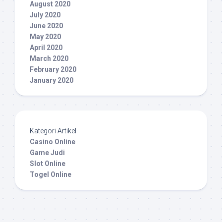
August 2020
July 2020
June 2020
May 2020
April 2020
March 2020
February 2020
January 2020
Kategori Artikel
Casino Online
Game Judi
Slot Online
Togel Online