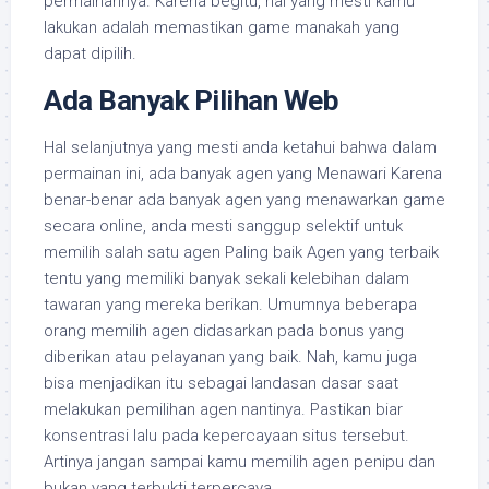
permainannya. Karena begitu, hal yang mesti kamu
lakukan adalah memastikan game manakah yang
dapat dipilih.
Ada Banyak Pilihan Web
Hal selanjutnya yang mesti anda ketahui bahwa dalam
permainan ini, ada banyak agen yang Menawari Karena
benar-benar ada banyak agen yang menawarkan game
secara online, anda mesti sanggup selektif untuk
memilih salah satu agen Paling baik Agen yang terbaik
tentu yang memiliki banyak sekali kelebihan dalam
tawaran yang mereka berikan. Umumnya beberapa
orang memilih agen didasarkan pada bonus yang
diberikan atau pelayanan yang baik. Nah, kamu juga
bisa menjadikan itu sebagai landasan dasar saat
melakukan pemilihan agen nantinya. Pastikan biar
konsentrasi lalu pada kepercayaan situs tersebut.
Artinya jangan sampai kamu memilih agen penipu dan
bukan yang terbukti terpercaya.