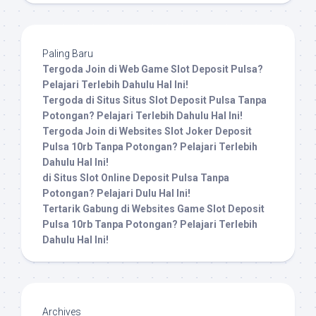
Paling Baru
Tergoda Join di Web Game Slot Deposit Pulsa?
Pelajari Terlebih Dahulu Hal Ini!
Tergoda di Situs Situs Slot Deposit Pulsa Tanpa
Potongan? Pelajari Terlebih Dahulu Hal Ini!
Tergoda Join di Websites Slot Joker Deposit
Pulsa 10rb Tanpa Potongan? Pelajari Terlebih
Dahulu Hal Ini!
di Situs Slot Online Deposit Pulsa Tanpa
Potongan? Pelajari Dulu Hal Ini!
Tertarik Gabung di Websites Game Slot Deposit
Pulsa 10rb Tanpa Potongan? Pelajari Terlebih
Dahulu Hal Ini!
Archives