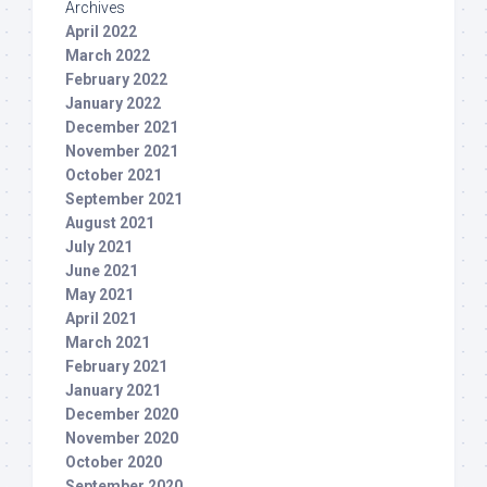
Archives
April 2022
March 2022
February 2022
January 2022
December 2021
November 2021
October 2021
September 2021
August 2021
July 2021
June 2021
May 2021
April 2021
March 2021
February 2021
January 2021
December 2020
November 2020
October 2020
September 2020