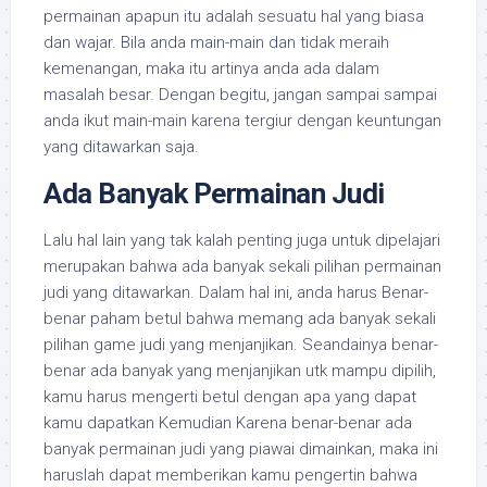
permainan apapun itu adalah sesuatu hal yang biasa
dan wajar. Bila anda main-main dan tidak meraih
kemenangan, maka itu artinya anda ada dalam
masalah besar. Dengan begitu, jangan sampai sampai
anda ikut main-main karena tergiur dengan keuntungan
yang ditawarkan saja.
Ada Banyak Permainan Judi
Lalu hal lain yang tak kalah penting juga untuk dipelajari
merupakan bahwa ada banyak sekali pilihan permainan
judi yang ditawarkan. Dalam hal ini, anda harus Benar-
benar paham betul bahwa memang ada banyak sekali
pilihan game judi yang menjanjikan. Seandainya benar-
benar ada banyak yang menjanjikan utk mampu dipilih,
kamu harus mengerti betul dengan apa yang dapat
kamu dapatkan Kemudian Karena benar-benar ada
banyak permainan judi yang piawai dimainkan, maka ini
haruslah dapat memberikan kamu pengertin bahwa