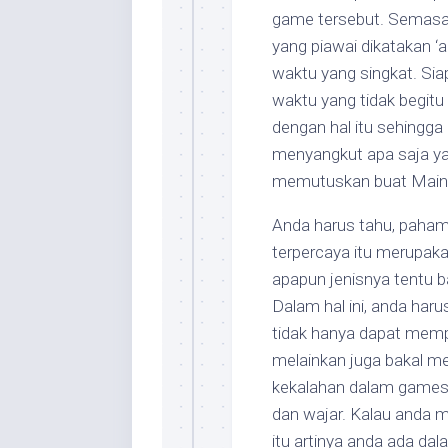
game tersebut. Semasa 
yang piawai dikatakan ‘
waktu yang singkat. Si
waktu yang tidak begitu
dengan hal itu sehingg
menyangkut apa saja yan
memutuskan buat Main
Anda harus tahu, paham 
terpercaya itu merupa
apapun jenisnya tentu b
Dalam hal ini, anda har
tidak hanya dapat mem
melainkan juga bakal m
kekalahan dalam games 
dan wajar. Kalau anda 
itu artinya anda ada da