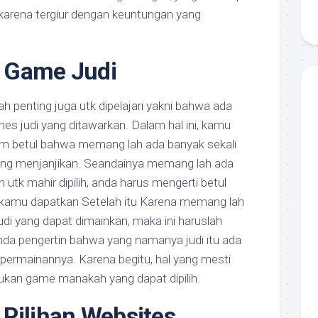
karena tergiur dengan keuntungan yang
 Game Judi
lah penting juga utk dipelajari yakni bahwa ada
mes judi yang ditawarkan. Dalam hal ini, kamu
m betul bahwa memang lah ada banyak sekali
yang menjanjikan. Seandainya memang lah ada
utk mahir dipilih, anda harus mengerti betul
kamu dapatkan Setelah itu Karena memang lah
di yang dapat dimainkan, maka ini haruslah
a pengertin bahwa yang namanya judi itu ada
rmainannya. Karena begitu, hal yang mesti
ukan game manakah yang dapat dipilih.
Pilihan Websites