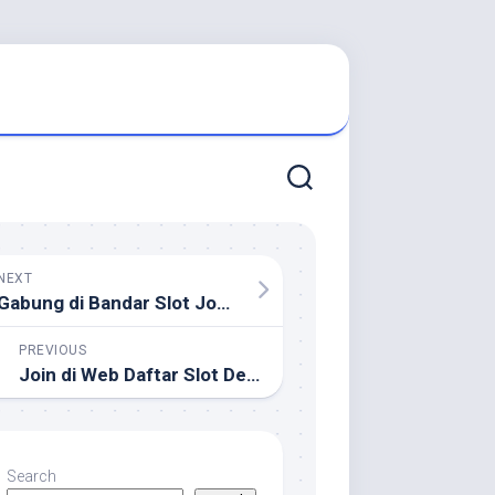
NEXT
Gabung di Bandar Slot Joker Deposit Pulsa 10rb Tanpa Potongan? Pelajari Dahulu Hal Ini!
PREVIOUS
Join di Web Daftar Slot Deposit Pulsa? Pelajari Dahulu Hal Berikut!
Search