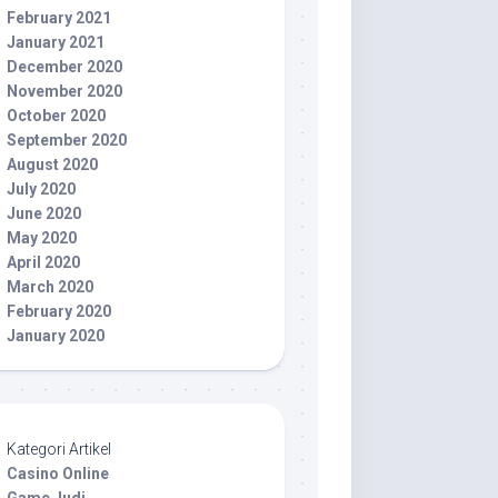
February 2021
January 2021
December 2020
November 2020
October 2020
September 2020
August 2020
July 2020
June 2020
May 2020
April 2020
March 2020
February 2020
January 2020
Kategori Artikel
Casino Online