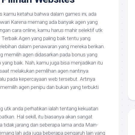
s kamu ketahui bahwa dalam games ini, ada
wari Karena memang ada banyak agen yang
an cara online, kamu harus mahir selektif utk
 Terbaik Agen yang paling baik tentu yang
kelebihan dalam penawaran yang mereka berikan.
ng memilih agen didasarkan pada bonus yang
n yang baik. Nah, kamu juga bisa menjadikan itu
saat melakukan pemilihan agen nantinya.
alu pada kepercayaan web tersebut. Artinya
memilih agen penipu dan bukan yang terbukti
ng utk anda perhatikan ialah tentang kekuatan
patkan. Hal sekill, itu biasanya akan sangat
a tidak jarang dan seberapa lama anda Main-
emang lah ada juga beberapa pengaruh lain yang