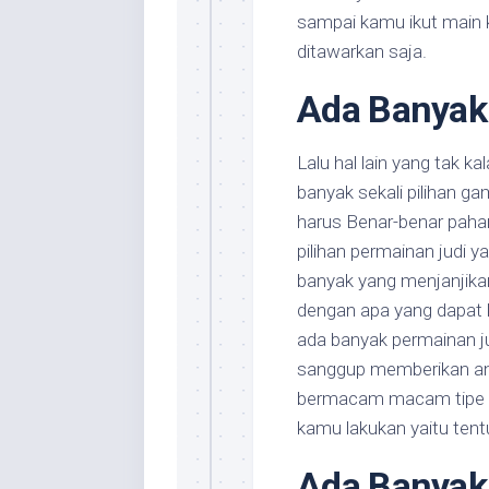
sampai kamu ikut main 
ditawarkan saja.
Ada Banyak
Lalu hal lain yang tak ka
banyak sekali pilihan ga
harus Benar-benar paha
pilihan permainan judi 
banyak yang menjanjikan 
dengan apa yang dapat 
ada banyak permainan ju
sanggup memberikan and
bermacam macam tipe pe
kamu lakukan yaitu tent
Ada Banyak 