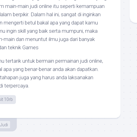
m main-main judi online itu seperti kemampuan
lam berpikir. Dalam hal ini, sangat di inginkan
mengerti betul bakal apa yang dapat kamu
mu ingin skill yang baik serta mumpuni, maka
-main dan menuntut ilmu juga dari banyak
 dan teknik Games
 tertarik untuk bermain permainan judi online,
 apa yang benar-benar anda akan dapatkan.
a tahapan juga yang harus anda laksanakan
di terpercaya.
it 10rb
Judi