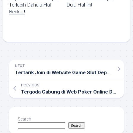
Terlebih Dahulu Hal
Dulu Hal Ini!
Berikut!
NEXT
Tertarik Join di Website Game Slot Deposit Pulsa? Pelajari Dulu Hal Ini!
PREVIOUS
Tergoda Gabung di Web Poker Online Deposit Pulsa? Pelajari Terlebih Dahulu Hal Berikut!
Search
Search