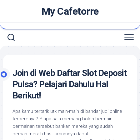
Skip
My Cafetorre
to
content
Join di Web Daftar Slot Deposit
Pulsa? Pelajari Dahulu Hal
Berikut!
Apa kamu tertarik utk main-main di bandar judi online
terpercaya? Siapa saja memang boleh bermain
permainan tersebut bahkan mereka yang sudah
pernah meraih hasil umumnya dapat