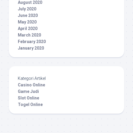
August 2020
July 2020
June 2020
May 2020
April 2020
March 2020
February 2020
January 2020
Kategori Artikel
Casino Online
Game Judi
Slot Online
Togel Online