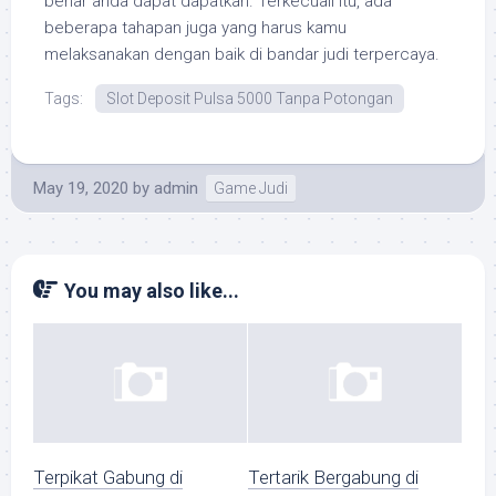
benar anda dapat dapatkan. Terkecuali itu, ada
beberapa tahapan juga yang harus kamu
melaksanakan dengan baik di bandar judi terpercaya.
Tags:
Slot Deposit Pulsa 5000 Tanpa Potongan
May 19, 2020
by
admin
Game Judi
You may also like...
Terpikat Gabung di
Tertarik Bergabung di