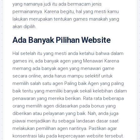
yang namanya judi itu ada bermacam jenis
permainannya. Karena begitu, hal yang mesti kamu
lakukan merupakan tentukan games manakah yang
akan dipilih.
Ada Banyak Pilihan Website
Hal setelah itu yang mesti anda ketahui bahwa dalam
games ini, ada banyak agen yang Menawari Karena
memang ada banyak agen yang menawari game
secara online, anda harus mampu selektif untuk
memilih salah satu agen Paling baik Agen yang paling
baik tentu yang memiliki banyak sekali kelebihan dalam
penawaran yang mereka berikan. Rata rata beberapa
orang memilih agen didasarkan pada bonus yang
diberikan atau pelayanan yang baik. Nah, anda juga
piawai menjadikan itu sebagai landasan dasar saat
melakukan pemilihan agen nantinya. Pastikan agar
konsentrasi lalu pada kepercayaan website tersebut.