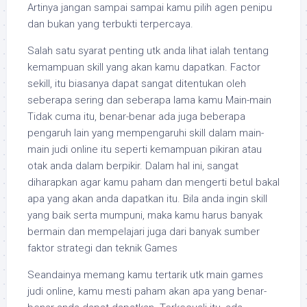
Artinya jangan sampai sampai kamu pilih agen penipu
dan bukan yang terbukti terpercaya.
Salah satu syarat penting utk anda lihat ialah tentang
kemampuan skill yang akan kamu dapatkan. Factor
sekill, itu biasanya dapat sangat ditentukan oleh
seberapa sering dan seberapa lama kamu Main-main
Tidak cuma itu, benar-benar ada juga beberapa
pengaruh lain yang mempengaruhi skill dalam main-
main judi online itu seperti kemampuan pikiran atau
otak anda dalam berpikir. Dalam hal ini, sangat
diharapkan agar kamu paham dan mengerti betul bakal
apa yang akan anda dapatkan itu. Bila anda ingin skill
yang baik serta mumpuni, maka kamu harus banyak
bermain dan mempelajari juga dari banyak sumber
faktor strategi dan teknik Games
Seandainya memang kamu tertarik utk main games
judi online, kamu mesti paham akan apa yang benar-