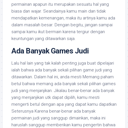
permainan apapun itu merupakan sesuatu hal yang
biasa dan wajar. Seandainya kamu main dan tidak
mendapatkan kemenangan, maka itu artinya kamu ada
dalam masalah besar. Dengan begitu, jangan sampai
sampai kamu ikut bermain karena tergiur dengan
keuntungan yang ditawarkan saja.
Ada Banyak Games Judi
Lalu hal lain yang tak kalah penting juga buat dipelajari
ialah bahwa ada banyak sekali pilihan game judi yang
ditawarkan. Dalam hal ini, anda mesti Memang paham
betul bahwa memang ada banyak sekali pilihan games
judi yang menjanjikan. Jikalau benar-benar ada banyak
yang menjanjikan utk dapat dipilih, kamu mesti
mengerti betul dengan apa yang dapat kamu dapatkan
Seterusnya Karena benar-benar ada banyak
permainan judi yang sanggup dimainkan, maka ini
haruslah sanggup memberikan kamu pengertin bahwa