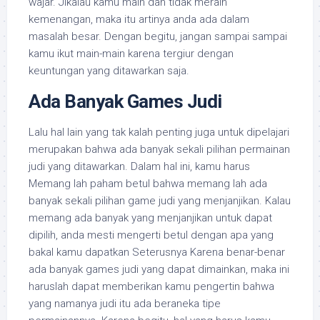
wajar. Jikalau kamu main dan tidak meraih
kemenangan, maka itu artinya anda ada dalam
masalah besar. Dengan begitu, jangan sampai sampai
kamu ikut main-main karena tergiur dengan
keuntungan yang ditawarkan saja.
Ada Banyak Games Judi
Lalu hal lain yang tak kalah penting juga untuk dipelajari
merupakan bahwa ada banyak sekali pilihan permainan
judi yang ditawarkan. Dalam hal ini, kamu harus
Memang lah paham betul bahwa memang lah ada
banyak sekali pilihan game judi yang menjanjikan. Kalau
memang ada banyak yang menjanjikan untuk dapat
dipilih, anda mesti mengerti betul dengan apa yang
bakal kamu dapatkan Seterusnya Karena benar-benar
ada banyak games judi yang dapat dimainkan, maka ini
haruslah dapat memberikan kamu pengertin bahwa
yang namanya judi itu ada beraneka tipe