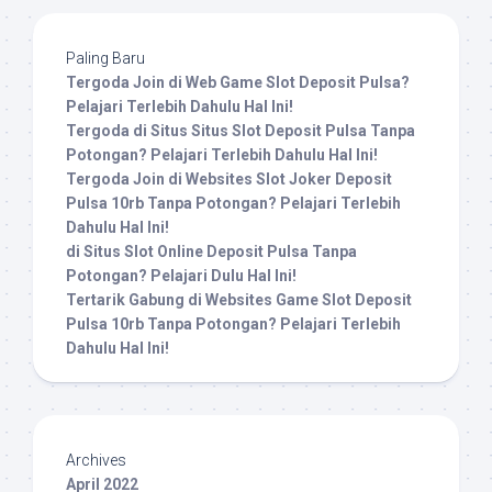
Paling Baru
Tergoda Join di Web Game Slot Deposit Pulsa?
Pelajari Terlebih Dahulu Hal Ini!
Tergoda di Situs Situs Slot Deposit Pulsa Tanpa
Potongan? Pelajari Terlebih Dahulu Hal Ini!
Tergoda Join di Websites Slot Joker Deposit
Pulsa 10rb Tanpa Potongan? Pelajari Terlebih
Dahulu Hal Ini!
di Situs Slot Online Deposit Pulsa Tanpa
Potongan? Pelajari Dulu Hal Ini!
Tertarik Gabung di Websites Game Slot Deposit
Pulsa 10rb Tanpa Potongan? Pelajari Terlebih
Dahulu Hal Ini!
Archives
April 2022