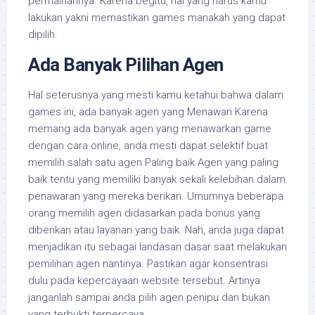
permainannya. Karena begitu, hal yang harus kamu
lakukan yakni memastikan games manakah yang dapat
dipilih.
Ada Banyak Pilihan Agen
Hal seterusnya yang mesti kamu ketahui bahwa dalam
games ini, ada banyak agen yang Menawari Karena
memang ada banyak agen yang menawarkan game
dengan cara online, anda mesti dapat selektif buat
memilih salah satu agen Paling baik Agen yang paling
baik tentu yang memiliki banyak sekali kelebihan dalam
penawaran yang mereka berikan. Umumnya beberapa
orang memilih agen didasarkan pada bonus yang
diberikan atau layanan yang baik. Nah, anda juga dapat
menjadikan itu sebagai landasan dasar saat melakukan
pemilihan agen nantinya. Pastikan agar konsentrasi
dulu pada kepercayaan website tersebut. Artinya
janganlah sampai anda pilih agen penipu dan bukan
yang terbukti terpercaya.