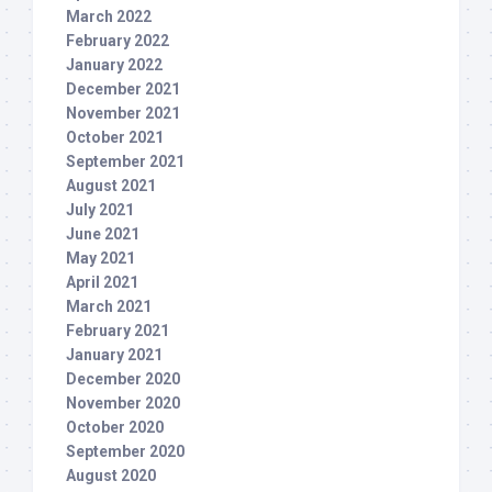
March 2022
February 2022
January 2022
December 2021
November 2021
October 2021
September 2021
August 2021
July 2021
June 2021
May 2021
April 2021
March 2021
February 2021
January 2021
December 2020
November 2020
October 2020
September 2020
August 2020