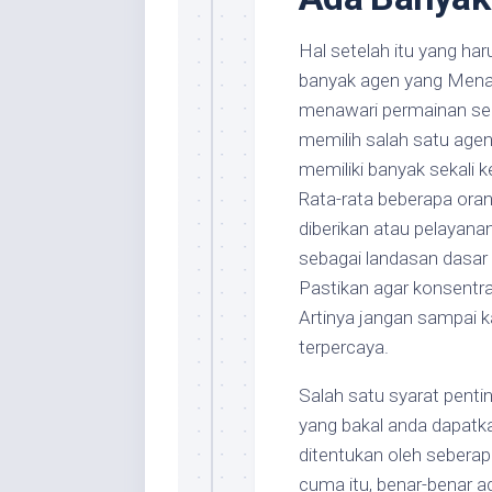
Hal setelah itu yang ha
banyak agen yang Men
menawari permainan seca
memilih salah satu agen
memiliki banyak sekali 
Rata-rata beberapa oran
diberikan atau pelayana
sebagai landasan dasar
Pastikan agar konsentr
Artinya jangan sampai k
terpercaya.
Salah satu syarat pentin
yang bakal anda dapatka
ditentukan oleh sebera
cuma itu, benar-benar a