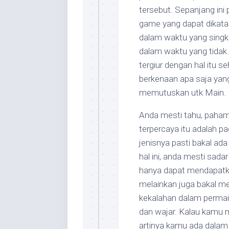
tersebut. Sepanjang ini
game yang dapat dikatak
dalam waktu yang singk
dalam waktu yang tidak
tergiur dengan hal itu 
berkenaan apa saja yang
memutuskan utk Main.
Anda mesti tahu, paham 
terpercaya itu adalah
jenisnya pasti bakal ad
hal ini, anda mesti sada
hanya dapat mendapatk
melainkan juga bakal m
kekalahan dalam permai
dan wajar. Kalau kamu 
artinya kamu ada dalam