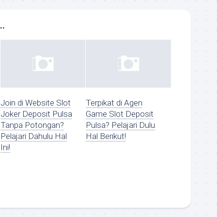
..
Join di Website Slot
Terpikat di Agen
Joker Deposit Pulsa
Game Slot Deposit
Tanpa Potongan?
Pulsa? Pelajari Dulu
Pelajari Dahulu Hal
Hal Berikut!
Ini!