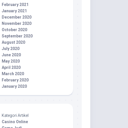
February 2021
January 2021
December 2020
November 2020
October 2020
September 2020
August 2020
July 2020
June 2020
May 2020
April 2020
March 2020
February 2020
January 2020
Kategori Artikel
Casino Online