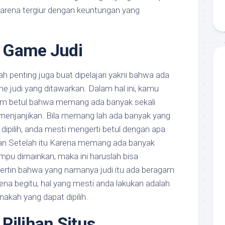
karena tergiur dengan keuntungan yang
 Game Judi
lah penting juga buat dipelajari yakni bahwa ada
me judi yang ditawarkan. Dalam hal ini, kamu
am betul bahwa memang ada banyak sekali
 menjanjikan. Bila memang lah ada banyak yang
dipilih, anda mesti mengerti betul dengan apa
an Setelah itu Karena memang ada banyak
pu dimainkan, maka ini haruslah bisa
rtin bahwa yang namanya judi itu ada beragam
ena begitu, hal yang mesti anda lakukan adalah
ah yang dapat dipilih.
Pilihan Situs