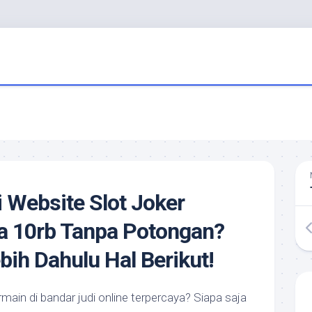
 Website Slot Joker
a 10rb Tanpa Potongan?
ebih Dahulu Hal Berikut!
rmain di bandar judi online terpercaya? Siapa saja