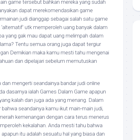
ain game tersebut bahkan mereka yang sudah
ebanyakan dapat merekomendasikan game
ermainan judi dianggap sebagai salah satu game
‘alternatif’ utk memperoleh uang banyak dalam
apa yang gak mau dapat uang melimpah dalam
 lama? Tentu semua orang juga dapat tergiur
engan Demikian maka kamu mesti tahu mengenai
tahuan dan dipelajari sebelum memutuskan
dan mengerti seandainya bandar judi online
pada dasarnya ialah Games Dalam Game apapun
a yang kalah dan juga ada yang menang. Dalam
ar bahwa seandainya kamu ikut main-main judi,
 meraih kemenangan dengan cara terus menerus
mperoleh kekalahan. Anda mesti tahu bahwa
apapun itu adalah sesuatu hal yang biasa dan