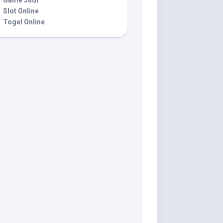
Game Judi
Slot Online
Togel Online