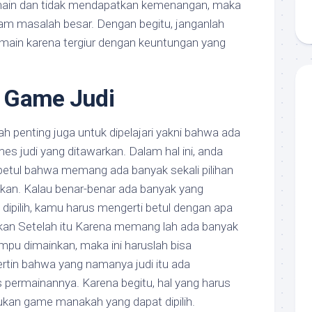
rmain dan tidak mendapatkan kemenangan, maka
lam masalah besar. Dengan begitu, janganlah
main karena tergiur dengan keuntungan yang
 Game Judi
alah penting juga untuk dipelajari yakni bahwa ada
mes judi yang ditawarkan. Dalam hal ini, anda
tul bahwa memang ada banyak sekali pilihan
ikan. Kalau benar-benar ada banyak yang
ipilih, kamu harus mengerti betul dengan apa
an Setelah itu Karena memang lah ada banyak
pu dimainkan, maka ini haruslah bisa
tin bahwa yang namanya judi itu ada
ermainannya. Karena begitu, hal yang harus
ukan game manakah yang dapat dipilih.