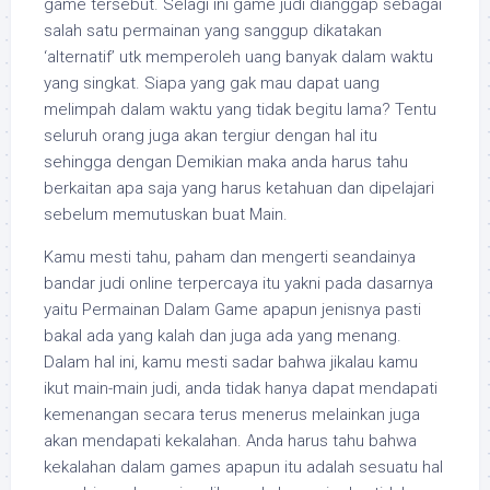
game tersebut. Selagi ini game judi dianggap sebagai
salah satu permainan yang sanggup dikatakan
‘alternatif’ utk memperoleh uang banyak dalam waktu
yang singkat. Siapa yang gak mau dapat uang
melimpah dalam waktu yang tidak begitu lama? Tentu
seluruh orang juga akan tergiur dengan hal itu
sehingga dengan Demikian maka anda harus tahu
berkaitan apa saja yang harus ketahuan dan dipelajari
sebelum memutuskan buat Main.
Kamu mesti tahu, paham dan mengerti seandainya
bandar judi online terpercaya itu yakni pada dasarnya
yaitu Permainan Dalam Game apapun jenisnya pasti
bakal ada yang kalah dan juga ada yang menang.
Dalam hal ini, kamu mesti sadar bahwa jikalau kamu
ikut main-main judi, anda tidak hanya dapat mendapati
kemenangan secara terus menerus melainkan juga
akan mendapati kekalahan. Anda harus tahu bahwa
kekalahan dalam games apapun itu adalah sesuatu hal