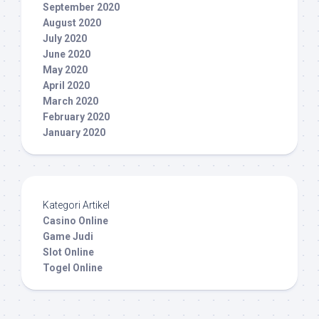
September 2020
August 2020
July 2020
June 2020
May 2020
April 2020
March 2020
February 2020
January 2020
Kategori Artikel
Casino Online
Game Judi
Slot Online
Togel Online