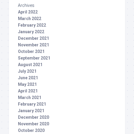
Archives
April 2022
March 2022
February 2022
January 2022
December 2021
November 2021
October 2021
September 2021
August 2021
July 2021
June 2021
May 2021
April 2021
March 2021
February 2021
January 2021
December 2020
November 2020
October 2020