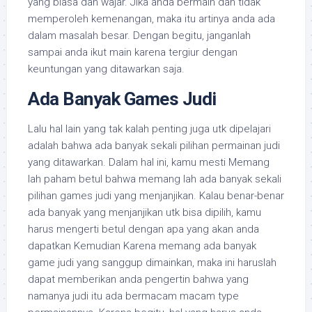
yang biasa dan wajar. Jika anda bermain dan tidak
memperoleh kemenangan, maka itu artinya anda ada
dalam masalah besar. Dengan begitu, janganlah
sampai anda ikut main karena tergiur dengan
keuntungan yang ditawarkan saja.
Ada Banyak Games Judi
Lalu hal lain yang tak kalah penting juga utk dipelajari
adalah bahwa ada banyak sekali pilihan permainan judi
yang ditawarkan. Dalam hal ini, kamu mesti Memang
lah paham betul bahwa memang lah ada banyak sekali
pilihan games judi yang menjanjikan. Kalau benar-benar
ada banyak yang menjanjikan utk bisa dipilih, kamu
harus mengerti betul dengan apa yang akan anda
dapatkan Kemudian Karena memang ada banyak
game judi yang sanggup dimainkan, maka ini haruslah
dapat memberikan anda pengertin bahwa yang
namanya judi itu ada bermacam macam type