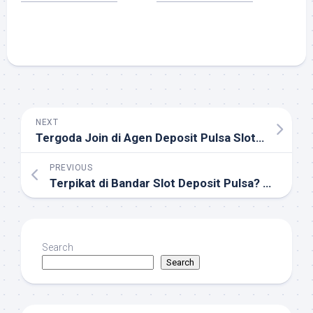
NEXT
Tergoda Join di Agen Deposit Pulsa Slot? Pelajari Terlebih Dahulu Hal Ini!
PREVIOUS
Terpikat di Bandar Slot Deposit Pulsa? Pelajari Terlebih Dahulu Hal Berikut!
Search
Search