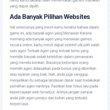
harus kamu lakukan ialah menentukan games manakah
yang dapat dipilih.
Ada Banyak Pilihan Websites
Hal seterusnya yang mesti kamu ketahui bahwa dalam
game ini, ada banyak agen yang Menawari Karena
memang ada banyak agen yang menawari games
secara online, kamu mesti dapat selektif utk pilih salah
satu agen Terbaik Agen yang terbaik tentu yang
memiliki banyak sekali kelebihan dalam penawaran
yang mereka berikan. Biasanya beberapa orang
memilih agen didasarkan pada bonus yang diberikan
atau layanan yang baik. Nah, anda juga sanggup
menjadikan itu sebagai landasan dasar saat melakukan
pemilihan agen nantinya. Pastikan biar fokus lalu pada
kepercayaan web tersebut. Artinya jangan sampai
anda pilih agen penipu dan bukan yang terbukti
terpercaya.