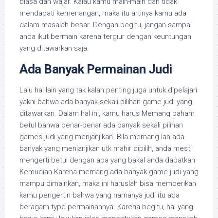
biasa dan wajar. Kalau kamu main-main dan tidak
mendapati kemenangan, maka itu artinya kamu ada
dalam masalah besar. Dengan begitu, jangan sampai
anda ikut bermain karena tergiur dengan keuntungan
yang ditawarkan saja.
Ada Banyak Permainan Judi
Lalu hal lain yang tak kalah penting juga untuk dipelajari
yakni bahwa ada banyak sekali pilihan game judi yang
ditawarkan. Dalam hal ini, kamu harus Memang paham
betul bahwa benar-benar ada banyak sekali pilihan
games judi yang menjanjikan. Bila memang lah ada
banyak yang menjanjikan utk mahir dipilih, anda mesti
mengerti betul dengan apa yang bakal anda dapatkan
Kemudian Karena memang ada banyak game judi yang
mampu dimainkan, maka ini haruslah bisa memberikan
kamu pengertin bahwa yang namanya judi itu ada
beragam type permainannya. Karena begitu, hal yang