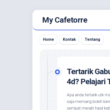
Skip
My Cafetorre
to
content
Home
Kontak
Tentang
Tertarik Gab
4d? Pelajari 
Apa anda tertarik utk ma
saja memang boleh ber
sempat meraih hasil k