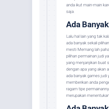
anda ikut main-main ka
saja.
Ada Banyak
Lalu hal lain yang tak k
ada banyak sekali piliha
mesti Memang lah paha
pilihan permainan judi 
yang menjanjikan buat s
dengan apa yang akan 
ada banyak games judi y
memberikan anda penger
ragam tipe permainannya
merupakan menentukan 
Ada Banyak 