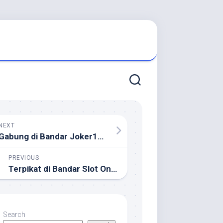
NEXT
Gabung di Bandar Joker123 Apk? Pelajari Terlebih Dahulu Hal Ini!
PREVIOUS
Terpikat di Bandar Slot Online Depo Via Dana? Pelajari Dahulu Hal Ini!
Search