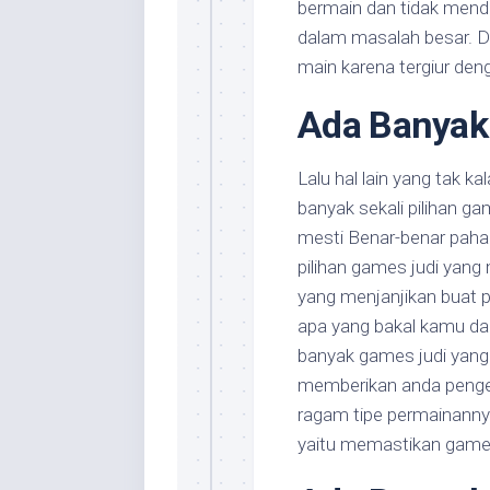
bermain dan tidak mend
dalam masalah besar. De
main karena tergiur den
Ada Banyak
Lalu hal lain yang tak k
banyak sekali pilihan ga
mesti Benar-benar paha
pilihan games judi yan
yang menjanjikan buat pi
apa yang bakal kamu da
banyak games judi yang
memberikan anda penger
ragam tipe permainannya
yaitu memastikan game 