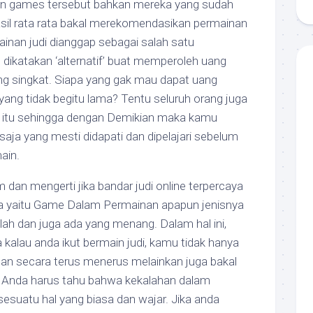
n games tersebut bahkan mereka yang sudah
il rata rata bakal merekomendasikan permainan
mainan judi dianggap sebagai salah satu
ikatakan ‘alternatif’ buat memperoleh uang
g singkat. Siapa yang gak mau dapat uang
ang tidak begitu lama? Tentu seluruh orang juga
al itu sehingga dengan Demikian maka kamu
saja yang mesti didapati dan dipelajari sebelum
ain.
dan mengerti jika bandar judi online terpercaya
ya yaitu Game Dalam Permainan apapun jenisnya
lah dan juga ada yang menang. Dalam hal ini,
kalau anda ikut bermain judi, kamu tidak hanya
n secara terus menerus melainkan juga bakal
 Anda harus tahu bahwa kekalahan dalam
sesuatu hal yang biasa dan wajar. Jika anda