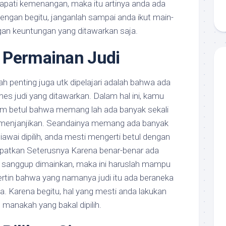
apati kemenangan, maka itu artinya anda ada
ngan begitu, janganlah sampai anda ikut main-
gan keuntungan yang ditawarkan saja.
 Permainan Judi
alah penting juga utk dipelajari adalah bahwa ada
mes judi yang ditawarkan. Dalam hal ini, kamu
m betul bahwa memang lah ada banyak sekali
g menjanjikan. Seandainya memang ada banyak
awai dipilih, anda mesti mengerti betul dengan
patkan Seterusnya Karena benar-benar ada
 sanggup dimainkan, maka ini haruslah mampu
tin bahwa yang namanya judi itu ada beraneka
. Karena begitu, hal yang mesti anda lakukan
manakah yang bakal dipilih.