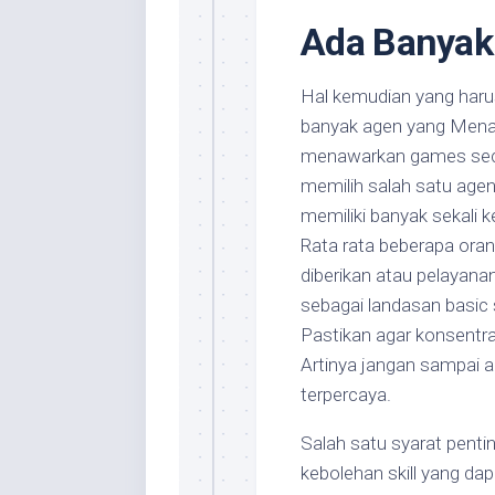
Ada Banyak 
Hal kemudian yang haru
banyak agen yang Mena
menawarkan games secar
memilih salah satu agen
memiliki banyak sekali 
Rata rata beberapa ora
diberikan atau pelayana
sebagai landasan basic 
Pastikan agar konsentr
Artinya jangan sampai a
terpercaya.
Salah satu syarat penti
kebolehan skill yang dap