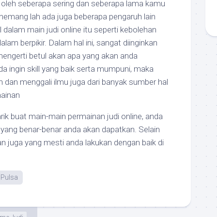
n oleh seberapa sering dan seberapa lama kamu
 memang lah ada juga beberapa pengaruh lain
 dalam main judi online itu seperti kebolehan
alam berpikir. Dalam hal ini, sangat diinginkan
ngerti betul akan apa yang akan anda
da ingin skill yang baik serta mumpuni, maka
 dan menggali ilmu juga dari banyak sumber hal
mainan
ik buat main-main permainan judi online, anda
yang benar-benar anda akan dapatkan. Selain
an juga yang mesti anda lakukan dengan baik di
 Pulsa