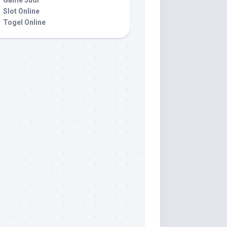
Game Judi
Slot Online
Togel Online