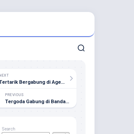
NEXT
Tertarik Bergabung di Agen Judi Slot Deposit Pulsa Tanpa Potongan? Pelajari Dahulu Hal Ini!
PREVIOUS
Tergoda Gabung di Bandar Slot Deposit Via Pulsa Tanpa Potongan? Pelajari Dulu Hal Berikut!
Search