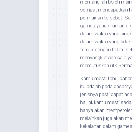
memang lah boleh main
sempat mendapatkan ha
permainan tersebut. Sel
games yang mampu dikat
dalam waktu yang singk
dalam waktu yang tidak
tergiur dengan hal itu
menyangkut apa saja yan
memutuskan utk Berma
Kamu mesti tahu, paham 
itu adalah pada dasar
jenisnya pasti dapat a
hal ini, kamu mesti sada
hanya akan memperoleh
melainkan juga akan me
kekalahan dalam games 