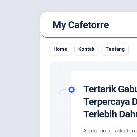
Skip
My Cafetorre
to
content
Home
Kontak
Tentang
Tertarik Gab
Terpercaya D
Terlebih Dahu
Apa kamu tertarik utk ma