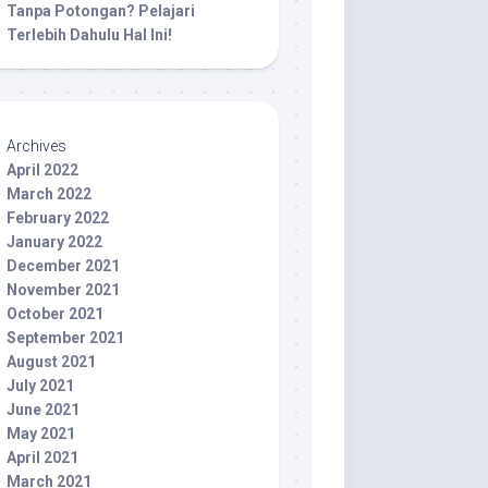
Tanpa Potongan? Pelajari
Terlebih Dahulu Hal Ini!
Archives
April 2022
March 2022
February 2022
January 2022
December 2021
November 2021
October 2021
September 2021
August 2021
July 2021
June 2021
May 2021
April 2021
March 2021