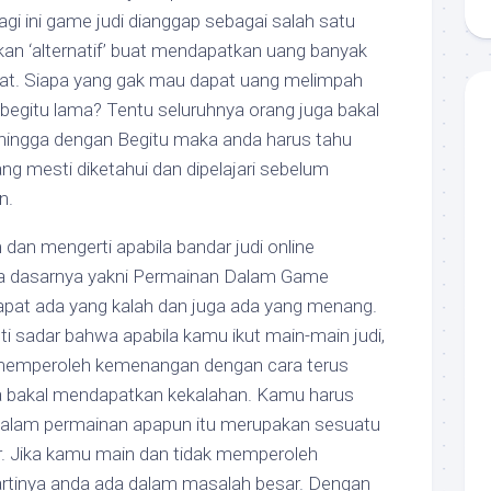
agi ini game judi dianggap sebagai salah satu
an ‘alternatif’ buat mendapatkan uang banyak
at. Siapa yang gak mau dapat uang melimpah
begitu lama? Tentu seluruhnya orang juga bakal
sehingga dengan Begitu maka anda harus tahu
g mesti diketahui dan dipelajari sebelum
n.
dan mengerti apabila bandar judi online
ada dasarnya yakni Permainan Dalam Game
apat ada yang kalah dan juga ada yang menang.
ti sadar bahwa apabila kamu ikut main-main judi,
 memperoleh kemenangan dengan cara terus
a bakal mendapatkan kekalahan. Kamu harus
dalam permainan apapun itu merupakan sesuatu
r. Jika kamu main dan tidak memperoleh
rtinya anda ada dalam masalah besar. Dengan