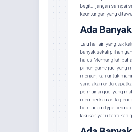
begitu, jangan sampai s
keuntungan yang ditawa
Ada Banyak
Lalu hal lain yang tak k
banyak sekali pilihan ga
harus Memang lah paha
pilihan game judi yang 
menjanjikan untuk mahir
yang akan anda dapatk
permainan judi yang mah
memberikan anda penger
bermacam type permaina
lakukan yaitu tentukan 
Ada Banyak 