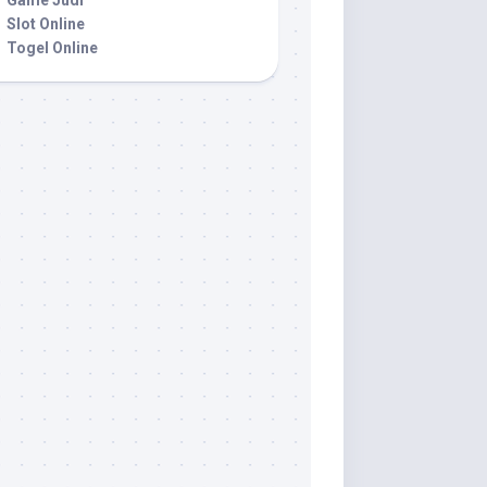
Game Judi
Slot Online
Togel Online