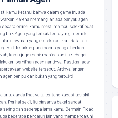
sti kamu ketahui bahwa dalam game ini, ada
warkan Karena memang lah ada banyak agen
secara online, kamu mesti mampu selektif buat
ling baik Agen yang terbaik tentu yang memiliki
 dalam tawaran yang mereka berikan. Rata rata
 agen didasarkan pada bonus yang diberikan
 Nah, kamu juga mahir menjadikan itu sebagai
akukan pemilihan agen nantinya. Pastikan agar
epercayaan website tersebut. Artinya jangan
h agen penipu dan bukan yang terbukti
 untuk anda lihat yaitu tentang kapabilitas skill
. Perihal sekill, itu biasanya bakal sangat
pa sering dan seberapa lama kamu Bermain Tidak
uga beberapa pengaruh lain yang mempengaruhi