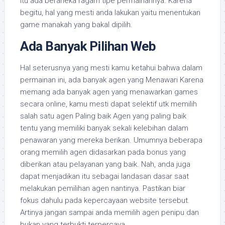
itu ada beraneka ragam tipe permainannya. Karena
begitu, hal yang mesti anda lakukan yaitu menentukan
game manakah yang bakal dipilih.
Ada Banyak Pilihan Web
Hal seterusnya yang mesti kamu ketahui bahwa dalam
permainan ini, ada banyak agen yang Menawari Karena
memang ada banyak agen yang menawarkan games
secara online, kamu mesti dapat selektif utk memilih
salah satu agen Paling baik Agen yang paling baik
tentu yang memiliki banyak sekali kelebihan dalam
penawaran yang mereka berikan. Umumnya beberapa
orang memilih agen didasarkan pada bonus yang
diberikan atau pelayanan yang baik. Nah, anda juga
dapat menjadikan itu sebagai landasan dasar saat
melakukan pemilihan agen nantinya. Pastikan biar
fokus dahulu pada kepercayaan website tersebut.
Artinya jangan sampai anda memilih agen penipu dan
bukan yang terbukti terpercaya.