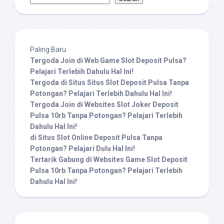
Paling Baru
Tergoda Join di Web Game Slot Deposit Pulsa?
Pelajari Terlebih Dahulu Hal Ini!
Tergoda di Situs Situs Slot Deposit Pulsa Tanpa
Potongan? Pelajari Terlebih Dahulu Hal Ini!
Tergoda Join di Websites Slot Joker Deposit
Pulsa 10rb Tanpa Potongan? Pelajari Terlebih
Dahulu Hal Ini!
di Situs Slot Online Deposit Pulsa Tanpa
Potongan? Pelajari Dulu Hal Ini!
Tertarik Gabung di Websites Game Slot Deposit
Pulsa 10rb Tanpa Potongan? Pelajari Terlebih
Dahulu Hal Ini!