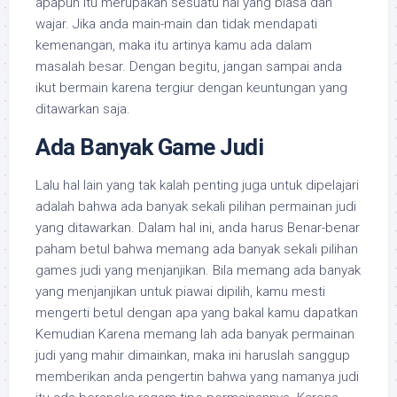
apapun itu merupakan sesuatu hal yang biasa dan
wajar. Jika anda main-main dan tidak mendapati
kemenangan, maka itu artinya kamu ada dalam
masalah besar. Dengan begitu, jangan sampai anda
ikut bermain karena tergiur dengan keuntungan yang
ditawarkan saja.
Ada Banyak Game Judi
Lalu hal lain yang tak kalah penting juga untuk dipelajari
adalah bahwa ada banyak sekali pilihan permainan judi
yang ditawarkan. Dalam hal ini, anda harus Benar-benar
paham betul bahwa memang ada banyak sekali pilihan
games judi yang menjanjikan. Bila memang ada banyak
yang menjanjikan untuk piawai dipilih, kamu mesti
mengerti betul dengan apa yang bakal kamu dapatkan
Kemudian Karena memang lah ada banyak permainan
judi yang mahir dimainkan, maka ini haruslah sanggup
memberikan anda pengertin bahwa yang namanya judi