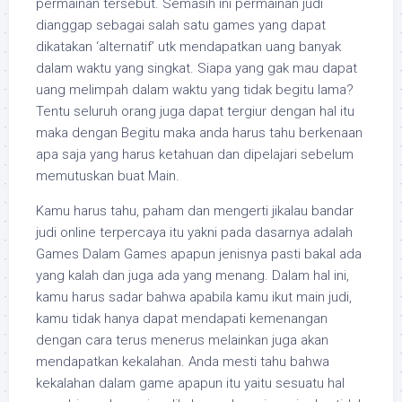
permainan tersebut. Semasih ini permainan judi
dianggap sebagai salah satu games yang dapat
dikatakan ‘alternatif’ utk mendapatkan uang banyak
dalam waktu yang singkat. Siapa yang gak mau dapat
uang melimpah dalam waktu yang tidak begitu lama?
Tentu seluruh orang juga dapat tergiur dengan hal itu
maka dengan Begitu maka anda harus tahu berkenaan
apa saja yang harus ketahuan dan dipelajari sebelum
memutuskan buat Main.
Kamu harus tahu, paham dan mengerti jikalau bandar
judi online terpercaya itu yakni pada dasarnya adalah
Games Dalam Games apapun jenisnya pasti bakal ada
yang kalah dan juga ada yang menang. Dalam hal ini,
kamu harus sadar bahwa apabila kamu ikut main judi,
kamu tidak hanya dapat mendapati kemenangan
dengan cara terus menerus melainkan juga akan
mendapatkan kekalahan. Anda mesti tahu bahwa
kekalahan dalam game apapun itu yaitu sesuatu hal