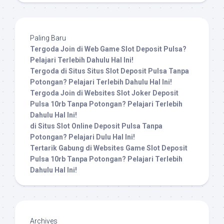
Paling Baru
Tergoda Join di Web Game Slot Deposit Pulsa?
Pelajari Terlebih Dahulu Hal Ini!
Tergoda di Situs Situs Slot Deposit Pulsa Tanpa
Potongan? Pelajari Terlebih Dahulu Hal Ini!
Tergoda Join di Websites Slot Joker Deposit
Pulsa 10rb Tanpa Potongan? Pelajari Terlebih
Dahulu Hal Ini!
di Situs Slot Online Deposit Pulsa Tanpa
Potongan? Pelajari Dulu Hal Ini!
Tertarik Gabung di Websites Game Slot Deposit
Pulsa 10rb Tanpa Potongan? Pelajari Terlebih
Dahulu Hal Ini!
Archives