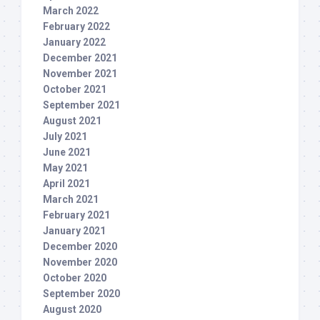
March 2022
February 2022
January 2022
December 2021
November 2021
October 2021
September 2021
August 2021
July 2021
June 2021
May 2021
April 2021
March 2021
February 2021
January 2021
December 2020
November 2020
October 2020
September 2020
August 2020