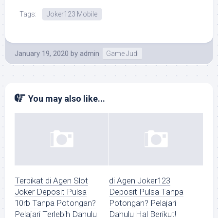
Tags:
Joker123 Mobile
January 19, 2020
by
admin
Game Judi
You may also like...
Terpikat di Agen Slot
di Agen Joker123
Joker Deposit Pulsa
Deposit Pulsa Tanpa
10rb Tanpa Potongan?
Potongan? Pelajari
Pelajari Terlebih Dahulu
Dahulu Hal Berikut!