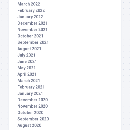
March 2022
February 2022
January 2022
December 2021
November 2021
October 2021
September 2021
August 2021
July 2021
June 2021
May 2021
April 2021
March 2021
February 2021
January 2021
December 2020
November 2020
October 2020
September 2020
August 2020