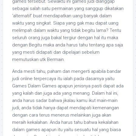
games tersebut. Sewaktu ini games judi dianggap
sebagai salah satu permainan yang sanggup dikatakan
‘alternatif’ buat mendapatkan uang banyak dalam
waktu yang singkat. Siapa yang gak mau dapat uang
melimpah dalam waktu yang tidak begitu lama? Tentu
seluruh orang juga bakal tergiur dengan hal itu maka
dengan Begitu maka anda harus tahu tentang apa saja
yang mesti didapati dan dipelajari sebelum
memutuskan utk Bermain.
Anda mesti tahu, paham dan mengerti apabila bandar
judi online terpercaya itu ialah pada dasarnya yaitu
Games Dalam Games apapun jenisnya pasti dapat ada
yang kalah dan juga ada yang menang. Dalam hal ini,
anda harus sadar bahwa jikalau kamu ikut main-main
judi, anda tidak hanya dapat mendapati kemenangan
dengan cara terus menerus melainkan juga akan
meraih kekalahan. Anda harus tahu bahwa kekalahan
dalam games apapun itu yaitu sesuatu hal yang biasa