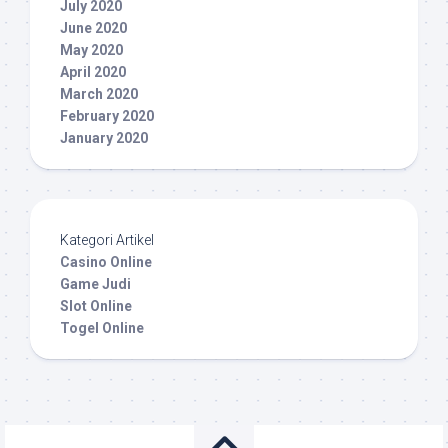
July 2020
June 2020
May 2020
April 2020
March 2020
February 2020
January 2020
Kategori Artikel
Casino Online
Game Judi
Slot Online
Togel Online