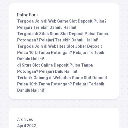
Paling Baru
Tergoda Join di Web Game Slot Deposit Pulsa?
Pelajari Terlebih Dahulu Hal Ini!
Tergoda di Situs Situs Slot Deposit Pulsa Tanpa
Potongan? Pelajari Terlebih Dahulu Hal Ini!
Tergoda Join di Websites Slot Joker Deposit
Pulsa 10rb Tanpa Potongan? Pelajari Terlebih
Dahulu Hal Ini!
di Situs Slot Online Deposit Pulsa Tanpa
Potongan? Pelajari Dulu Hal Ini!
Tertarik Gabung di Websites Game Slot Deposit
Pulsa 10rb Tanpa Potongan? Pelajari Terlebih
Dahulu Hal Ini!
Archives
April 2022