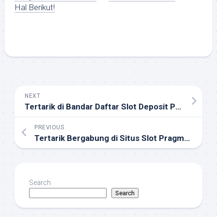
Hal Berikut!
NEXT
Tertarik di Bandar Daftar Slot Deposit Pulsa? Pelajari Terlebih Dahulu Hal Berikut!
PREVIOUS
Tertarik Bergabung di Situs Slot Pragmatic Deposit Pulsa Tanpa Potongan? Pelajari Dahulu Hal Ini!
Search
Search