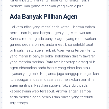
Karena begitu, hal yang mesti kamu lakukan yakni
menentukan game manakah yang akan dipilih.
Ada Banyak Pilihan Agen
Hal kemudian yang mesti anda ketahui bahwa dalam
permainan ini, ada banyak agen yang Menawarkan
Karena memang ada banyak agen yang menawarkan
games secara online, anda mesti bisa selektif buat
pilih salah satu agen Terbaik Agen yang terbaik tentu
yang memiliki banyak sekali kelebihan dalam tawaran
yang mereka berikan. Rata-rata beberapa orang pilih
agen didasarkan pada bonus yang diberikan atau
layanan yang baik. Nah, anda juga sanggup menjadikan
itu sebagai landasan dasar saat melakukan pemilihan
agen nantinya. Pastikan supaya fokus dulu pada
kepercayaan web tersebut. Artinya jangan sampai
anda memilih agen penipu dan bukan yang terbukti
terpercaya.