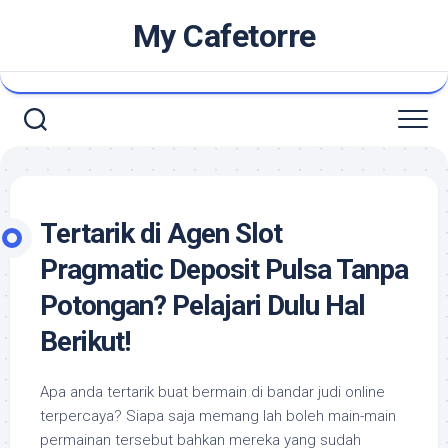
Skip
My Cafetorre
to
content
Tertarik di Agen Slot
Pragmatic Deposit Pulsa Tanpa
Potongan? Pelajari Dulu Hal
Berikut!
Apa anda tertarik buat bermain di bandar judi online
terpercaya? Siapa saja memang lah boleh main-main
permainan tersebut bahkan mereka yang sudah