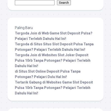
Search
Paling Baru
Tergoda Join di Web Game Slot Deposit Pulsa?
Pelajari Terlebih Dahulu Hal Ini!
Tergoda di Situs Situs Slot Deposit Pulsa Tanpa
Potongan? Pelajari Terlebih Dahulu Hal Ini!
Tergoda Join di Websites Slot Joker Deposit
Pulsa 10rb Tanpa Potongan? Pelajari Terlebih
Dahulu Hal Ini!
di Situs Slot Online Deposit Pulsa Tanpa
Potongan? Pelajari Dulu Hal Ini!
Tertarik Gabung di Websites Game Slot Deposit
Pulsa 10rb Tanpa Potongan? Pelajari Terlebih
Dahulu Hal Ini!