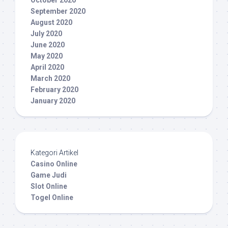
October 2020
September 2020
August 2020
July 2020
June 2020
May 2020
April 2020
March 2020
February 2020
January 2020
Kategori Artikel
Casino Online
Game Judi
Slot Online
Togel Online