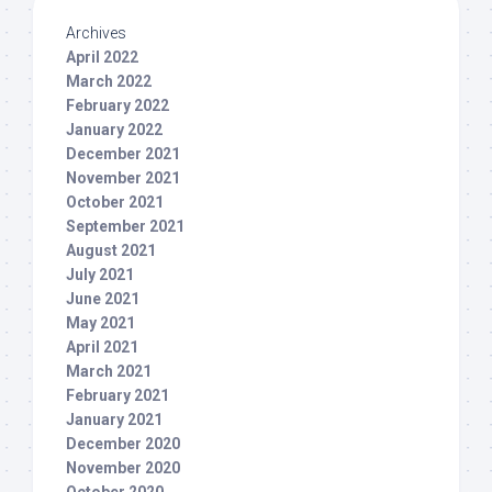
Archives
April 2022
March 2022
February 2022
January 2022
December 2021
November 2021
October 2021
September 2021
August 2021
July 2021
June 2021
May 2021
April 2021
March 2021
February 2021
January 2021
December 2020
November 2020