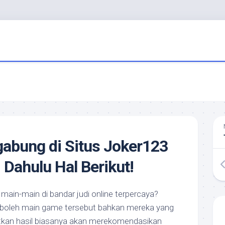
gabung di Situs Joker123
i Dahulu Hal Berikut!
main-main di bandar judi online terpercaya?
 boleh main game tersebut bahkan mereka yang
kan hasil biasanya akan merekomendasikan