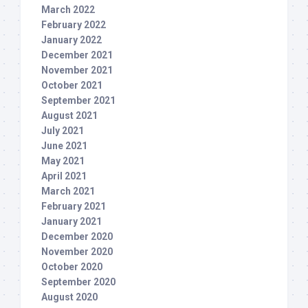
March 2022
February 2022
January 2022
December 2021
November 2021
October 2021
September 2021
August 2021
July 2021
June 2021
May 2021
April 2021
March 2021
February 2021
January 2021
December 2020
November 2020
October 2020
September 2020
August 2020