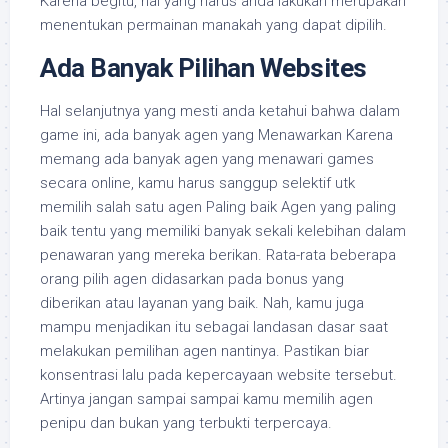
Karena begitu, hal yang harus anda lakukan merupakan
menentukan permainan manakah yang dapat dipilih.
Ada Banyak Pilihan Websites
Hal selanjutnya yang mesti anda ketahui bahwa dalam
game ini, ada banyak agen yang Menawarkan Karena
memang ada banyak agen yang menawari games
secara online, kamu harus sanggup selektif utk
memilih salah satu agen Paling baik Agen yang paling
baik tentu yang memiliki banyak sekali kelebihan dalam
penawaran yang mereka berikan. Rata-rata beberapa
orang pilih agen didasarkan pada bonus yang
diberikan atau layanan yang baik. Nah, kamu juga
mampu menjadikan itu sebagai landasan dasar saat
melakukan pemilihan agen nantinya. Pastikan biar
konsentrasi lalu pada kepercayaan website tersebut.
Artinya jangan sampai sampai kamu memilih agen
penipu dan bukan yang terbukti terpercaya.