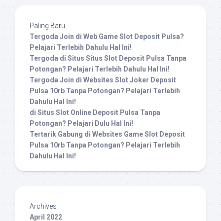
Paling Baru
Tergoda Join di Web Game Slot Deposit Pulsa?
Pelajari Terlebih Dahulu Hal Ini!
Tergoda di Situs Situs Slot Deposit Pulsa Tanpa
Potongan? Pelajari Terlebih Dahulu Hal Ini!
Tergoda Join di Websites Slot Joker Deposit
Pulsa 10rb Tanpa Potongan? Pelajari Terlebih
Dahulu Hal Ini!
di Situs Slot Online Deposit Pulsa Tanpa
Potongan? Pelajari Dulu Hal Ini!
Tertarik Gabung di Websites Game Slot Deposit
Pulsa 10rb Tanpa Potongan? Pelajari Terlebih
Dahulu Hal Ini!
Archives
April 2022