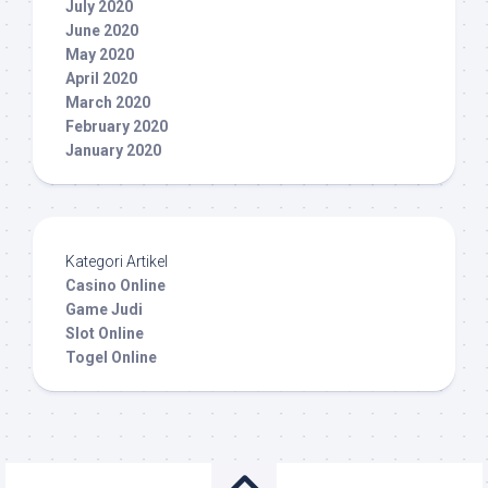
July 2020
June 2020
May 2020
April 2020
March 2020
February 2020
January 2020
Kategori Artikel
Casino Online
Game Judi
Slot Online
Togel Online