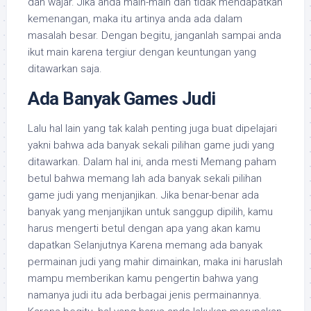
dan wajar. Jika anda main-main dan tidak mendapatkan
kemenangan, maka itu artinya anda ada dalam
masalah besar. Dengan begitu, janganlah sampai anda
ikut main karena tergiur dengan keuntungan yang
ditawarkan saja.
Ada Banyak Games Judi
Lalu hal lain yang tak kalah penting juga buat dipelajari
yakni bahwa ada banyak sekali pilihan game judi yang
ditawarkan. Dalam hal ini, anda mesti Memang paham
betul bahwa memang lah ada banyak sekali pilihan
game judi yang menjanjikan. Jika benar-benar ada
banyak yang menjanjikan untuk sanggup dipilih, kamu
harus mengerti betul dengan apa yang akan kamu
dapatkan Selanjutnya Karena memang ada banyak
permainan judi yang mahir dimainkan, maka ini haruslah
mampu memberikan kamu pengertin bahwa yang
namanya judi itu ada berbagai jenis permainannya.