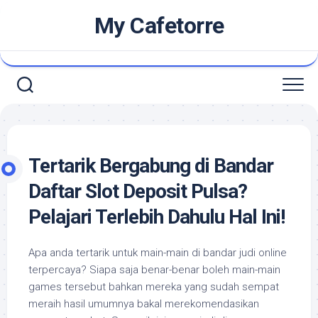
Skip
My Cafetorre
to
content
Tertarik Bergabung di Bandar
Daftar Slot Deposit Pulsa?
Pelajari Terlebih Dahulu Hal Ini!
Apa anda tertarik untuk main-main di bandar judi online
terpercaya? Siapa saja benar-benar boleh main-main
games tersebut bahkan mereka yang sudah sempat
meraih hasil umumnya bakal merekomendasikan