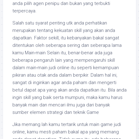
anda pilih agen penipu dan bukan yang terbukti
terpercaya.
Salah satu syarat penting utk anda perhatikan
merupakan tentang kekuatan skill yang akan anda
dapatkan. Faktor sekill, itu kebanyakan bakal sangat
ditentukan oleh seberapa sering dan seberapa lama
kamu Main-main Selain itu, benar-benar ada juga
beberapa pengaruh lain yang mempengaruhi skill
dalam main-main judi online itu seperti kemampuan
pikiran atau otak anda dalam berpikir. Dalam hal ini,
sangat di inginkan agar anda paham dan mengerti
betul dapat apa yang akan anda dapatkan itu. Bila anda
ingin skill yang baik serta mumpuni, maka kamu harus
banyak main dan mencari ilmu juga dari banyak
sumber elemen strategi dan teknik Game
Jika memang lah kamu tertarik untuk main game judi
online, kamu mesti paham bakal apa yang memang