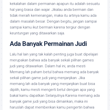
kekalahan dalam permainan apapun itu adalah sesuatu
hal yang biasa dan wajar. Jikalau anda bermain dan
tidak meraih kemenangan, maka itu artinya kamu ada
dalam masalah besar. Dengan begitu, jangan sampai
sampai kamu ikut bermain karena tergiur dengan
keuntungan yang ditawarkan saja.
Ada Banyak Permainan Judi
Lalu hal lain yang tak kalah penting juga buat dipelajari
merupakan bahwa ada banyak sekali pilihan games
judi yang ditawarkan. Dalam hal ini, anda mesti
Memang lah paham betul bahwa memang ada banyak
sekali pilihan game judi yang menjanjikan. Jika
memang lah ada banyak yang menjanjikan buat bisa
dipilih, kamu mesti mengerti betul dengan apa yang
bakal kamu dapatkan Selanjutnya Karena memang ada
banyak game judi yang bisa dimainkan, maka ini
haruslah dapat memberikan kamu pengertin bahwa