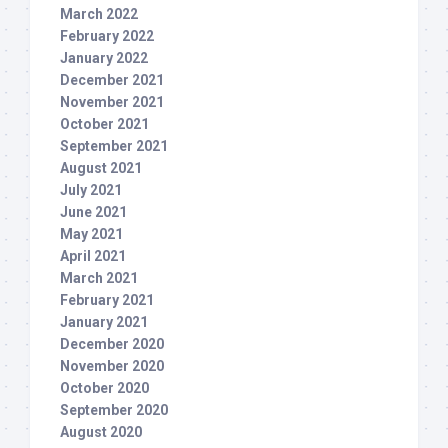
March 2022
February 2022
January 2022
December 2021
November 2021
October 2021
September 2021
August 2021
July 2021
June 2021
May 2021
April 2021
March 2021
February 2021
January 2021
December 2020
November 2020
October 2020
September 2020
August 2020