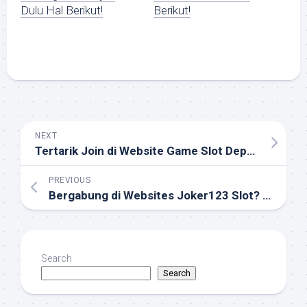
Dulu Hal Berikut!
Berikut!
NEXT
Tertarik Join di Website Game Slot Deposit Pulsa 10rb Tanpa Potongan? Pelajari Dahulu Hal Ini!
PREVIOUS
Bergabung di Websites Joker123 Slot? Pelajari Dulu Hal Ini!
Search
Search