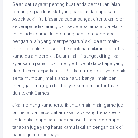
Salah satu syarat penting buat anda perhatikan ialah
tentang kapabilitas skill yang bakal anda dapatkan.
Aspek sekill, itu biasanya dapat sangat ditentukan oleh
seberapa tidak jarang dan seberapa lama anda Main-
main Tidak cuma itu, memang ada juga beberapa
pengaruh lain yang mempengaruhi skill dalam main-
main judi online itu seperti kebolehan pikiran atau otak
kamu dalam berpikir. Dalam hal ini, sangat di inginkan
agar kamu paham dan mengerti betul dapat apa yang
dapat kamu dapatkan itu. Bila kamu ingin skill yang baik
serta mumpuni, maka anda harus banyak main dan
menggali ilmu juga dari banyak sumber factor taktik
dan teknik Games
Jika memang kamu tertarik untuk main-main game judi
online, anda harus paham akan apa yang benar-benar
anda bakal dapatkan. Tidak hanya itu, ada beberapa
tahapan juga yang harus kamu lakukan dengan baik di
bandar judi terpercaya.