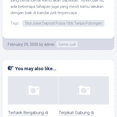
yang benar-benar kamu akan dapatkan. Terkecuali itu,
ada beberapa tahapan juga yang mesti kamu lakukan
dengan baik di bandar judi terpercaya.
Tags:
Slot Joker Deposit Pulsa 10rb Tanpa Potongan
February 29, 2020
by
admin
Game Judi
You may also like...
Tertarik Bergabung di
Terpikat Gabung di