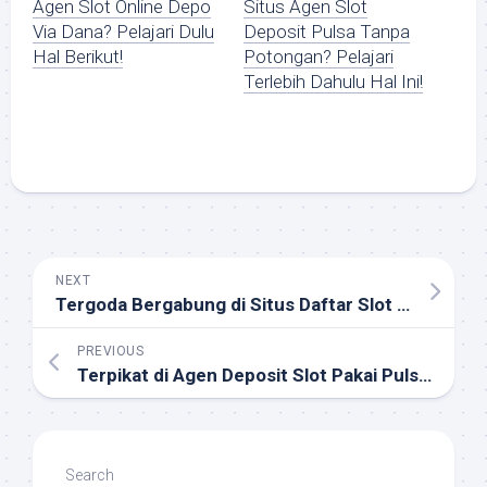
Agen Slot Online Depo
Situs Agen Slot
Via Dana? Pelajari Dulu
Deposit Pulsa Tanpa
Hal Berikut!
Potongan? Pelajari
Terlebih Dahulu Hal Ini!
NEXT
Tergoda Bergabung di Situs Daftar Slot Deposit Pulsa? Pelajari Terlebih Dahulu Hal Ini!
PREVIOUS
Terpikat di Agen Deposit Slot Pakai Pulsa Telkomsel? Pelajari Dahulu Hal Berikut!
Search