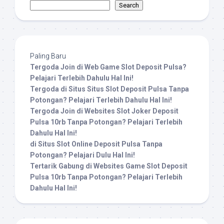
Search
Paling Baru
Tergoda Join di Web Game Slot Deposit Pulsa?
Pelajari Terlebih Dahulu Hal Ini!
Tergoda di Situs Situs Slot Deposit Pulsa Tanpa
Potongan? Pelajari Terlebih Dahulu Hal Ini!
Tergoda Join di Websites Slot Joker Deposit
Pulsa 10rb Tanpa Potongan? Pelajari Terlebih
Dahulu Hal Ini!
di Situs Slot Online Deposit Pulsa Tanpa
Potongan? Pelajari Dulu Hal Ini!
Tertarik Gabung di Websites Game Slot Deposit
Pulsa 10rb Tanpa Potongan? Pelajari Terlebih
Dahulu Hal Ini!