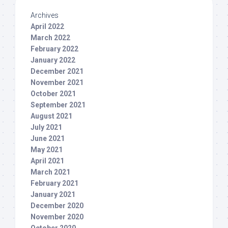
Archives
April 2022
March 2022
February 2022
January 2022
December 2021
November 2021
October 2021
September 2021
August 2021
July 2021
June 2021
May 2021
April 2021
March 2021
February 2021
January 2021
December 2020
November 2020