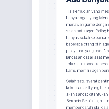
Hal kemudian yang mest
banyak agen yang Mena
menawari game dengan ca
salah satu agen Paling b
banyak sekali kelebihan
beberapa orang pilih ag
pelayanan yang baik. Na
landasan dasar saat mel
fokus dulu pada keperca
kamu memilih agen penip
Salah satu syarat penti
kekuatan skill yang baka
akan sangat ditentukan
Bermain Selain itu, mem
mempengaruhi skill dala