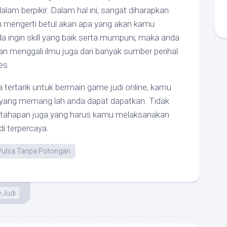
alam berpikir. Dalam hal ini, sangat diharapkan
 mengerti betul akan apa yang akan kamu
da ingin skill yang baik serta mumpuni, maka anda
n menggali ilmu juga dari banyak sumber perihal
es
a tertarik untuk bermain game judi online, kamu
yang memang lah anda dapat dapatkan. Tidak
a tahapan juga yang harus kamu melaksanakan
di terpercaya.
 Pulsa Tanpa Potongan
 Judi