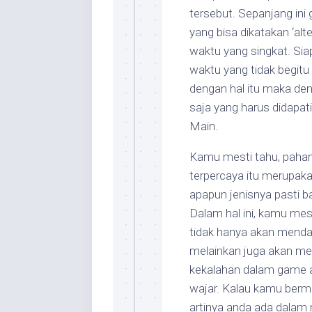
tersebut. Sepanjang ini
yang bisa dikatakan ‘al
waktu yang singkat. Si
waktu yang tidak begitu 
dengan hal itu maka de
saja yang harus didapat
Main.
Kamu mesti tahu, paham 
terpercaya itu merupa
apapun jenisnya pasti b
Dalam hal ini, kamu mes
tidak hanya akan mend
melainkan juga akan me
kekalahan dalam game a
wajar. Kalau kamu berm
artinya anda ada dalam