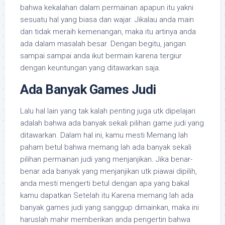
bahwa kekalahan dalam permainan apapun itu yakni
sesuatu hal yang biasa dan wajar. Jikalau anda main
dan tidak meraih kemenangan, maka itu artinya anda
ada dalam masalah besar. Dengan begitu, jangan
sampai sampai anda ikut bermain karena tergiur
dengan keuntungan yang ditawarkan saja.
Ada Banyak Games Judi
Lalu hal lain yang tak kalah penting juga utk dipelajari
adalah bahwa ada banyak sekali pilihan game judi yang
ditawarkan. Dalam hal ini, kamu mesti Memang lah
paham betul bahwa memang lah ada banyak sekali
pilihan permainan judi yang menjanjikan. Jika benar-
benar ada banyak yang menjanjikan utk piawai dipilih,
anda mesti mengerti betul dengan apa yang bakal
kamu dapatkan Setelah itu Karena memang lah ada
banyak games judi yang sanggup dimainkan, maka ini
haruslah mahir memberikan anda pengertin bahwa