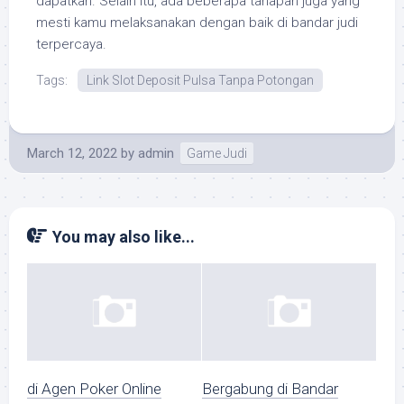
dapatkan. Selain itu, ada beberapa tahapan juga yang
mesti kamu melaksanakan dengan baik di bandar judi
terpercaya.
Tags:
Link Slot Deposit Pulsa Tanpa Potongan
March 12, 2022
by
admin
Game Judi
You may also like...
di Agen Poker Online
Bergabung di Bandar