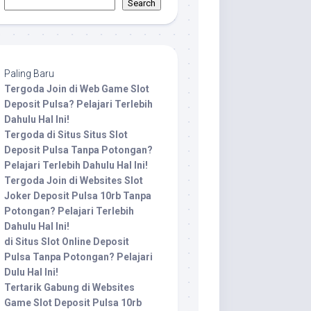
Search
Paling Baru
Tergoda Join di Web Game Slot
Deposit Pulsa? Pelajari Terlebih
Dahulu Hal Ini!
Tergoda di Situs Situs Slot
Deposit Pulsa Tanpa Potongan?
Pelajari Terlebih Dahulu Hal Ini!
Tergoda Join di Websites Slot
Joker Deposit Pulsa 10rb Tanpa
Potongan? Pelajari Terlebih
Dahulu Hal Ini!
di Situs Slot Online Deposit
Pulsa Tanpa Potongan? Pelajari
Dulu Hal Ini!
Tertarik Gabung di Websites
Game Slot Deposit Pulsa 10rb