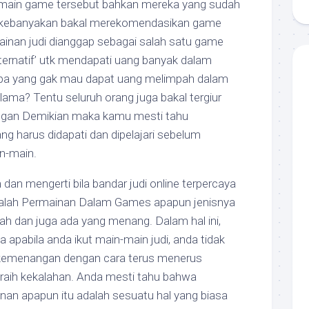
main game tersebut bahkan mereka yang sudah
l kebanyakan bakal merekomendasikan game
rmainan judi dianggap sebagai salah satu game
lternatif’ utk mendapati uang banyak dalam
apa yang gak mau dapat uang melimpah dalam
lama? Tentu seluruh orang juga bakal tergiur
engan Demikian maka kamu mesti tahu
g harus didapati dan dipelajari sebelum
n-main.
dan mengerti bila bandar judi online terpercaya
a ialah Permainan Dalam Games apapun jenisnya
lah dan juga ada yang menang. Dalam hal ini,
apabila anda ikut main-main judi, anda tidak
kemenangan dengan cara terus menerus
raih kekalahan. Anda mesti tahu bahwa
nan apapun itu adalah sesuatu hal yang biasa