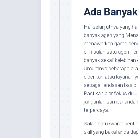
Ada Banyak 
Hal selanjutnya yang ha
banyak agen yang Men
menawarkan game dengan
pilih salah satu agen Te
banyak sekali kelebiha
Umumnya beberapa oran
diberikan atau layanan 
sebagai landasan basic 
Pastikan biar fokus dulu
janganlah sampai anda 
terpercaya.
Salah satu syarat pent
skill yang bakal anda d