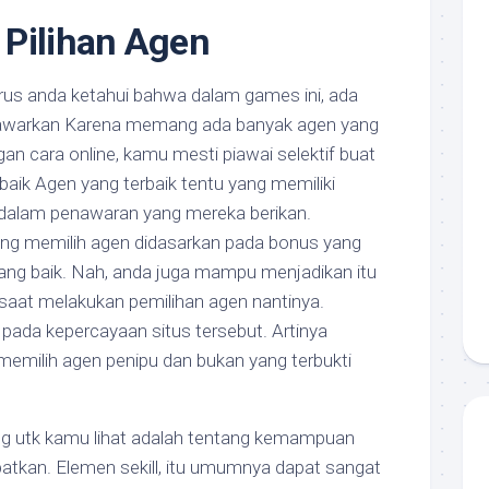
Pilihan Agen
rus anda ketahui bahwa dalam games ini, ada
awarkan Karena memang ada banyak agen yang
 cara online, kamu mesti piawai selektif buat
rbaik Agen yang terbaik tentu yang memiliki
n dalam penawaran yang mereka berikan.
g memilih agen didasarkan pada bonus yang
yang baik. Nah, anda juga mampu menjadikan itu
saat melakukan pemilihan agen nantinya.
 pada kepercayaan situs tersebut. Artinya
memilih agen penipu dan bukan yang terbukti
ing utk kamu lihat adalah tentang kemampuan
apatkan. Elemen sekill, itu umumnya dapat sangat