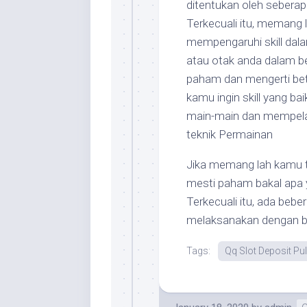
ditentukan oleh sebera
Terkecuali itu, memang 
mempengaruhi skill dalam
atau otak anda dalam ber
paham dan mengerti betu
kamu ingin skill yang 
main-main dan mempelaja
teknik Permainan
Jika memang lah kamu te
mesti paham bakal apa 
Terkecuali itu, ada beb
melaksanakan dengan bai
Tags:
Qq Slot Deposit Pu