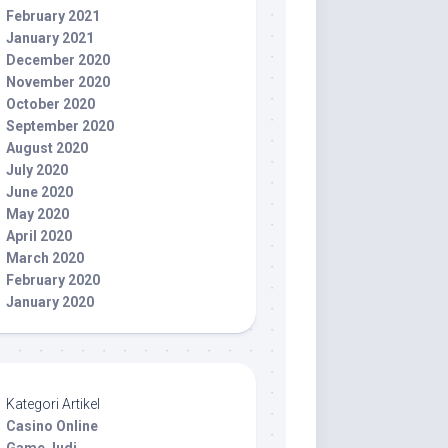
February 2021
January 2021
December 2020
November 2020
October 2020
September 2020
August 2020
July 2020
June 2020
May 2020
April 2020
March 2020
February 2020
January 2020
Kategori Artikel
Casino Online