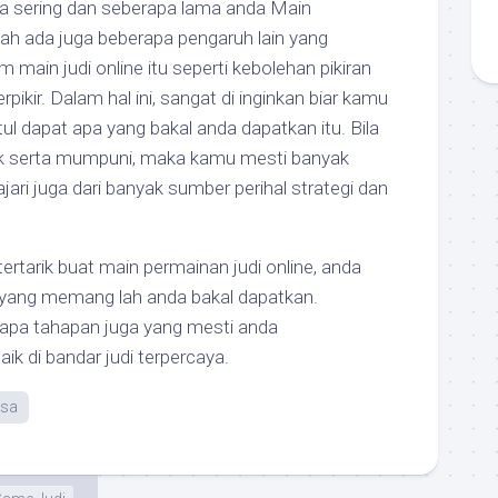
pa sering dan seberapa lama anda Main
lah ada juga beberapa pengaruh lain yang
 main judi online itu seperti kebolehan pikiran
pikir. Dalam hal ini, sangat di inginkan biar kamu
l dapat apa yang bakal anda dapatkan itu. Bila
baik serta mumpuni, maka kamu mesti banyak
ri juga dari banyak sumber perihal strategi dan
rtarik buat main permainan judi online, anda
yang memang lah anda bakal dapatkan.
erapa tahapan juga yang mesti anda
k di bandar judi terpercaya.
lsa