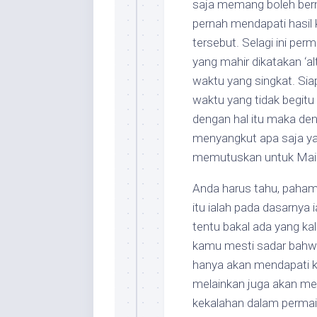
saja memang boleh ber
pernah mendapati hasi
tersebut. Selagi ini pe
yang mahir dikatakan ‘a
waktu yang singkat. Si
waktu yang tidak begitu 
dengan hal itu maka d
menyangkut apa saja yan
memutuskan untuk Mai
Anda harus tahu, paham 
itu ialah pada dasarny
tentu bakal ada yang ka
kamu mesti sadar bahwa 
hanya akan mendapati 
melainkan juga akan me
kekalahan dalam permai