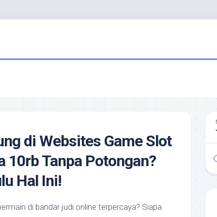
ung di Websites Game Slot
a 10rb Tanpa Potongan?
lu Hal Ini!
ermain di bandar judi online terpercaya? Siapa