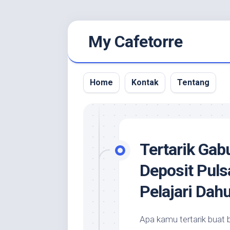
Skip
My Cafetorre
to
content
Home
Kontak
Tentang
Tertarik Gab
Deposit Puls
Pelajari Dahu
Apa kamu tertarik buat b