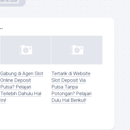
ame Judi
..
Gabung di Agen Slot
Tertarik di Website
Online Deposit
Slot Deposit Via
Pulsa? Pelajari
Pulsa Tanpa
Terlebih Dahulu Hal
Potongan? Pelajari
Ini!
Dulu Hal Berikut!