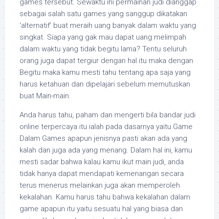
games tersebut. Sewaktu ini permainan judi dianggap
sebagai salah satu games yang sanggup dikatakan
‘alternatif’ buat meraih uang banyak dalam waktu yang
singkat. Siapa yang gak mau dapat uang melimpah
dalam waktu yang tidak begitu lama? Tentu seluruh
orang juga dapat tergiur dengan hal itu maka dengan
Begitu maka kamu mesti tahu tentang apa saja yang
harus ketahuan dan dipelajari sebelum memutuskan
buat Main-main.
Anda harus tahu, paham dan mengerti bila bandar judi
online terpercaya itu ialah pada dasarnya yaitu Game
Dalam Games apapun jenisnya pasti akan ada yang
kalah dan juga ada yang menang. Dalam hal ini, kamu
mesti sadar bahwa kalau kamu ikut main judi, anda
tidak hanya dapat mendapati kemenangan secara
terus menerus melainkan juga akan memperoleh
kekalahan. Kamu harus tahu bahwa kekalahan dalam
game apapun itu yaitu sesuatu hal yang biasa dan